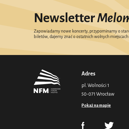
Newsletter
Melo
Zapowiadamy nowe koncerty, przypominamy o starc
biletów, dajemy znać o ostatnich wolnych miejscach
Adres
pl. Wolności 1
50-071 Wrocław
Pokaż na mapie