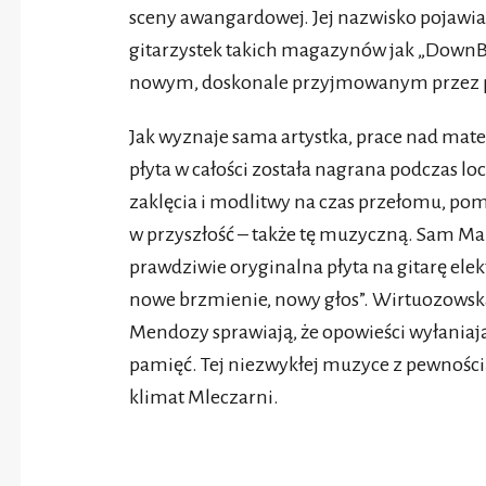
sceny awangardowej. Jej nazwisko pojawiał
gitarzystek takich magazynów jak „DownBea
nowym, doskonale przyjmowanym przez p
Jak wyznaje sama artystka, prace nad mate
płyta w całości została nagrana podczas l
zaklęcia i modlitwy na czas przełomu, poma
w przyszłość – także tę muzyczną. Sam Marc
prawdziwie oryginalna płyta na gitarę elekt
nowe brzmienie, nowy głos”. Wirtuozowska
Mendozy sprawiają, że opowieści wyłaniając
pamięć. Tej niezwykłej muzyce z pewności
klimat Mleczarni.