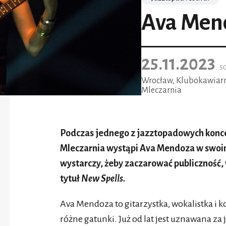
Ava Mend
25.11.2023
s
Wrocław, Klubokawiar
Mleczarnia
Podczas jednego z jazztopadowych konce
Mleczarnia wystąpi Ava Mendoza w swoim 
wystarczy, żeby zaczarować publiczność,
tytuł
New Spells.
Ava Mendoza to gitarzystka, wokalistka i
różne gatunki. Już od lat jest uznawana za