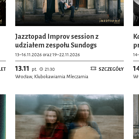
Jazztopad Improv session z
K
udziałem zespołu Sundogs
p
13–16.11.2026 oraz 19–22.11.2026
14
13.11
1
LET
pt.
21:30
SZCZEGÓŁY
Wrocław, Klubokawiarnia Mleczarnia
Wr