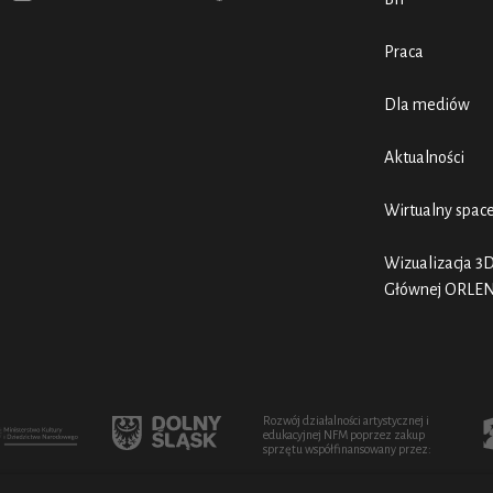
Praca
Dla mediów
Aktualności
Wirtualny spac
Wizualizacja 3D
Głównej ORLE
Rozwój działalności artystycznej i
edukacyjnej NFM poprzez zakup
sprzętu współfinansowany przez: