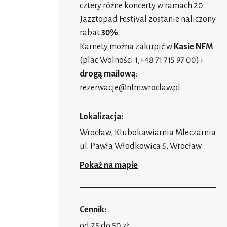
cztery różne koncerty w ramach 20.
Jazztopad Festival zostanie naliczony
rabat
30%
.
Karnety można zakupić w
Kasie NFM
(plac Wolności 1,+48 71 715 97 00) i
drogą mailową
:
rezerwacje@nfm.wroclaw.pl
.
Lokalizacja:
Wrocław, Klubokawiarnia Mleczarnia
ul. Pawła Włodkowica 5, Wrocław
Pokaż na mapie
Cennik:
od 25 do 50 zł