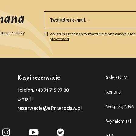
mana
ie sprzedaży
Wyrażam zgodę na przetwarzanie moich danych osob
prywatności
Kasy i rezerwacje
Sklep NFM
Telefon:
+48 71 715 97 00
Kontakt
E-mail:
Wesprzyj NFM
rezerwacje@nfm.wroclaw.pl
Wynajem sal
BIP