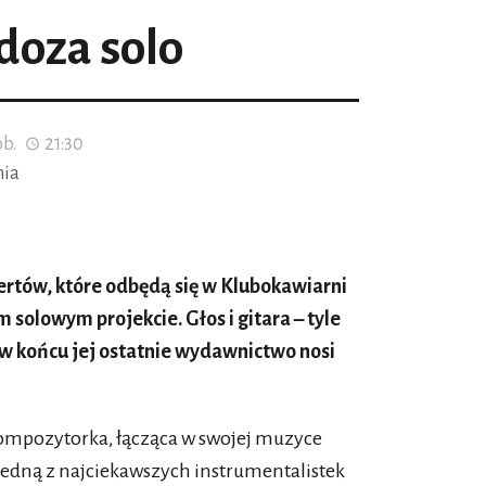
oza solo
ob.
21:30
nia
rtów, które odbędą się w Klubokawiarni
solowym projekcie. Głos i gitara – tyle
 w końcu jej ostatnie wydawnictwo nosi
 kompozytorka, łącząca w swojej muzyce
 jedną z najciekawszych instrumentalistek