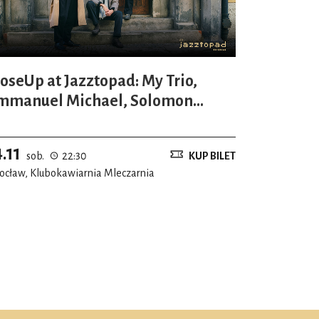
loseUp at Jazztopad: My Trio,
mmanuel Michael, Solomon
ottfried & Sundogs
4.11
sob.
22:30
KUP BILET
ocław, Klubokawiarnia Mleczarnia