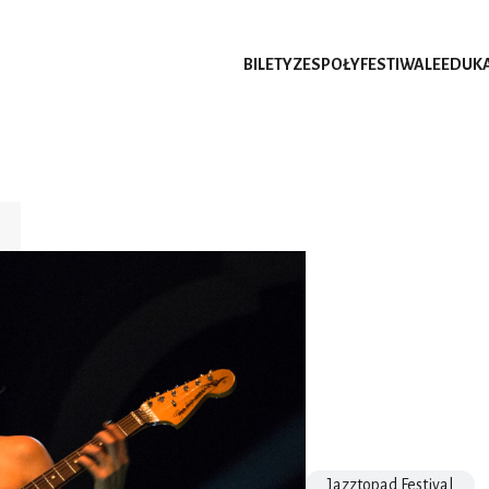
BILETY
ZESPOŁY
FESTIWALE
EDUK
Jazztopad Festival