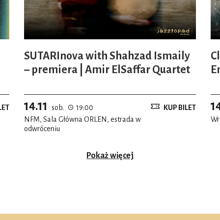
SUTARInova with Shahzad Ismaily
C
– premiera | Amir ElSaffar Quartet
E
G
14.11
1
LET
sob.
19:00
KUP BILET
NFM, Sala Główna ORLEN, estrada w
Wr
odwróceniu
Pokaż więcej