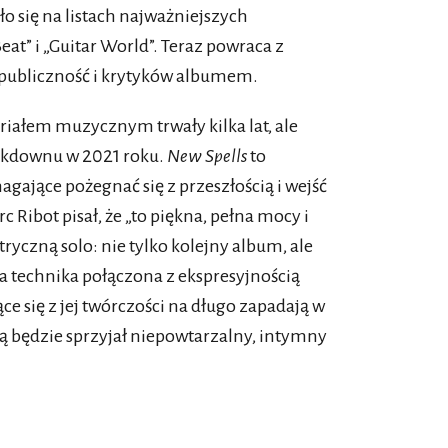
o się na listach najważniejszych
t” i „Guitar World”. Teraz powraca z
ubliczność i krytyków albumem.
riałem muzycznym trwały kilka lat, ale
ockdownu w 2021 roku.
New Spells
to
gające pożegnać się z przeszłością i wejść
 Ribot pisał, że „to piękna, pełna mocy i
ryczną solo: nie tylko kolejny album, ale
 technika połączona z ekspresyjnością
e się z jej twórczości na długo zapadają w
ą będzie sprzyjał niepowtarzalny, intymny