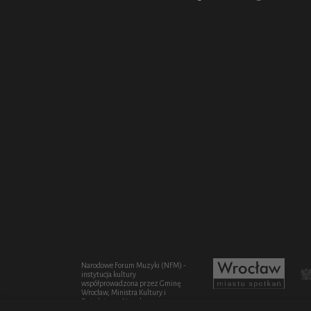
Narodowe Forum Muzyki (NFM) -
instytucja kultury
współprowadzona przez Gminę
Wrocław, Ministra Kultury i
Dziedzictwa Narodowego oraz
Województwo Dolnośląskie