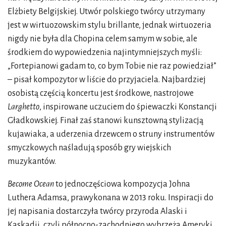
Elżbiety Belgijskiej. Utwór polskiego twórcy utrzymany
jest w wirtuozowskim stylu brillante, jednak wirtuozeria
nigdy nie była dla Chopina celem samym w sobie, ale
środkiem do wypowiedzenia najintymniejszych myśli:
„Fortepianowi gadam to, co bym Tobie nie raz powiedział”
– pisał kompozytor w liście do przyjaciela. Najbardziej
osobistą częścią koncertu jest środkowe, nastrojowe
Larghetto
, inspirowane uczuciem do śpiewaczki Konstancji
Gładkowskiej. Finał zaś stanowi kunsztowną stylizacją
kujawiaka, a uderzenia drzewcem o struny instrumentów
smyczkowych naśladują sposób gry wiejskich
muzykantów.
Become Ocean
to jednoczęściowa kompozycja Johna
Luthera Adamsa, prawykonana w 2013 roku. Inspiracji do
jej napisania dostarczyła twórcy przyroda Alaski i
Kaskadii, czyli północno-zachodniego wybrzeża Ameryki