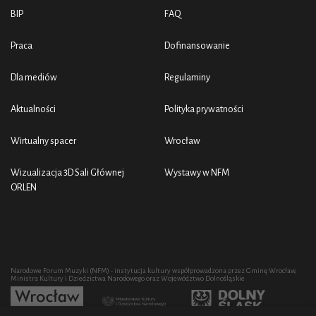
BIP
FAQ
Praca
Dofinansowanie
Dla mediów
Regulaminy
Aktualności
Polityka prywatności
Wirtualny spacer
Wrocław
Wizualizacja 3D Sali Głównej
Wystawy w NFM
ORLEN
Narodowe Forum Muzyki (NFM) - instytucja kultury współprowadzona przez Gminę Wrocław,
Ministra Kultury i Dziedzictwa Narodowego oraz Województwo Dolnośląskie