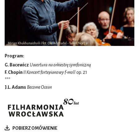
Mirian Khukhunaishvili / fot. Ole Wuttudal - Talent Norge
Program:
G. Bacewicz
Uwertura
na orkiestrę symfoniczną
F. Chopin
II Koncert fortepianowy f-moll
op. 21
***
J.L. Adams
Become Ocean
POBIERZ OMÓWIENIE