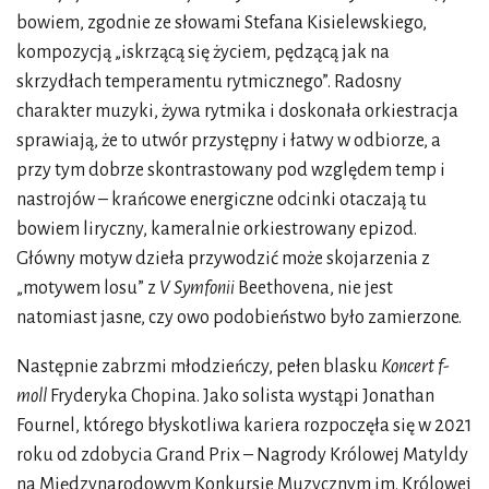
bowiem, zgodnie ze słowami Stefana Kisielewskiego,
kompozycją „iskrzącą się życiem, pędzącą jak na
skrzydłach temperamentu rytmicznego”. Radosny
charakter muzyki, żywa rytmika i doskonała orkiestracja
sprawiają, że to utwór przystępny i łatwy w odbiorze, a
przy tym dobrze skontrastowany pod względem temp i
nastrojów – krańcowe energiczne odcinki otaczają tu
bowiem liryczny, kameralnie orkiestrowany epizod.
Główny motyw dzieła przywodzić może skojarzenia z
„motywem losu” z
V Symfonii
Beethovena, nie jest
natomiast jasne, czy owo podobieństwo było zamierzone.
Następnie zabrzmi młodzieńczy, pełen blasku
Koncert f-
moll
Fryderyka Chopina. Jako solista wystąpi Jonathan
Fournel, którego błyskotliwa kariera rozpoczęła się w 2021
roku od zdobycia Grand Prix – Nagrody Królowej Matyldy
na Międzynarodowym Konkursie Muzycznym im. Królowej