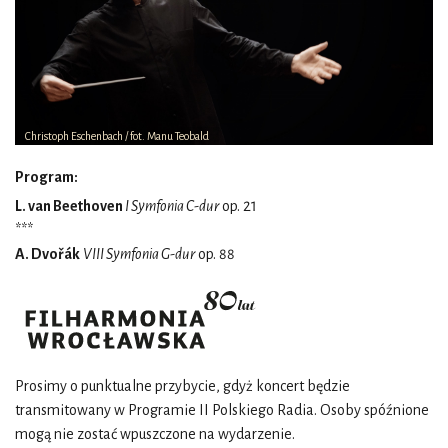
Christoph Eschenbach / fot. Manu Teobald
Program:
L. van Beethoven
I Symfonia C-dur
op. 21
***
A. Dvořák
VIII Symfonia G-dur
op. 88
Prosimy o punktualne przybycie, gdyż koncert będzie
transmitowany w Programie II Polskiego Radia. Osoby spóźnione
mogą nie zostać wpuszczone na wydarzenie.