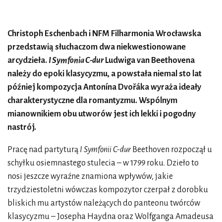
Christoph Eschenbach i NFM Filharmonia Wrocławska
przedstawią słuchaczom dwa niekwestionowane
arcydzieła.
I Symfonia C-dur
Ludwiga van Beethovena
należy do epoki klasycyzmu, a powstała niemal sto lat
później kompozycja Antonína Dvořáka wyraża ideały
charakterystyczne dla romantyzmu. Wspólnym
mianownikiem obu utworów jest ich lekki i pogodny
nastrój.
Pracę nad partyturą
I Symfonii C-dur
Beethoven rozpoczął u
schyłku osiemnastego stulecia – w 1799 roku. Dzieło to
nosi jeszcze wyraźne znamiona wpływów, jakie
trzydziestoletni wówczas kompozytor czerpał z dorobku
bliskich mu artystów należących do panteonu twórców
klasycyzmu – Josepha Haydna oraz Wolfganga Amadeusa