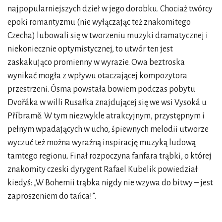
najpopularniejszych dzieł w jego dorobku. Chociaż twórcy
epoki romantyzmu (nie wyłączając też znakomitego
Czecha) lubowali się w tworzeniu muzyki dramatycznej i
niekoniecznie optymistycznej, to utwór ten jest
zaskakująco promienny w wyrazie. Owa beztroska
wynikać mogła z wpływu otaczającej kompozytora
przestrzeni. Ósma powstała bowiem podczas pobytu
Dvořáka w willi Rusałka znajdującej się we wsi Vysoká u
Příbramě. W tym niezwykle atrakcyjnym, przystępnym i
pełnym wpadających w ucho, śpiewnych melodii utworze
wyczuć też można wyraźną inspirację muzyką ludową
tamtego regionu. Finał rozpoczyna fanfara trąbki, o której
znakomity czeski dyrygent Rafael Kubelik powiedział
kiedyś: „W Bohemii trąbka nigdy nie wzywa do bitwy – jest
zaproszeniem do tańca!”.