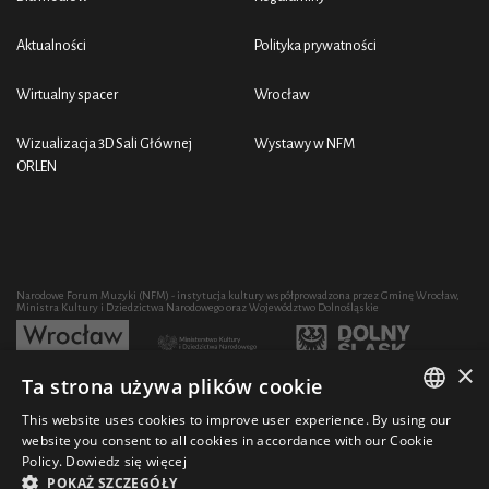
Aktualności
Polityka prywatności
Wirtualny spacer
Wrocław
Wizualizacja 3D Sali Głównej
Wystawy w NFM
ORLEN
Narodowe Forum Muzyki (NFM) - instytucja kultury współprowadzona przez Gminę Wrocław,
Ministra Kultury i Dziedzictwa Narodowego oraz Województwo Dolnośląskie
×
Ta strona używa plików cookie
Rozwój działalności artystycznej i edukacyjnej NFM poprzez zakup sprzętu współfinansowany
przez:
This website uses cookies to improve user experience. By using our
POLISH
website you consent to all cookies in accordance with our Cookie
Policy.
Dowiedz się więcej
ENGLISH
POKAŻ SZCZEGÓŁY