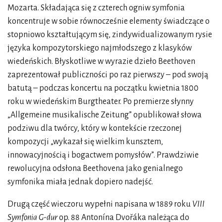
Mozarta. Składająca się z czterech ogniw symfonia
koncentruje w sobie równocześnie elementy świadczące o
stopniowo kształtującym się, zindywidualizowanym rysie
języka kompozytorskiego najmłodszego z klasyków
wiedeńskich. Błyskotliwe w wyrazie dzieło Beethoven
zaprezentował publiczności po raz pierwszy – pod swoją
batutą – podczas koncertu na początku kwietnia 1800
roku w wiedeńskim Burgtheater. Po premierze słynny
„Allgemeine musikalische Zeitung” opublikował słowa
podziwu dla twórcy, który w kontekście rzeczonej
kompozycji „wykazał się wielkim kunsztem,
innowacyjnością i bogactwem pomysłów”. Prawdziwie
rewolucyjna odsłona Beethovena jako genialnego
symfonika miała jednak dopiero nadejść.
Drugą część wieczoru wypełni napisana w 1889 roku
VIII
Symfonia G-dur
op. 88 Antonína Dvořáka należąca do