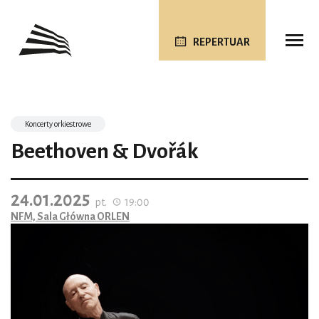
REPERTUAR
Koncerty orkiestrowe
Beethoven & Dvořák
24.01.2025
pt.
19:00
NFM, Sala Główna ORLEN