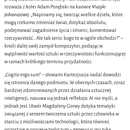
rozważa z kolei Adam Porębski na kanwie
Muzyki
jednorazowej
. „Napinamy się, tworząc wielkie dzieła, które
mogą rzekomo zmieniać świat, dotykać absolutu,
podejmować zagadnienie życia i śmierci, komentować
rzeczywistość... Ale tak serio: kogo to w ogóle obchodzi?” –
kreśli dalej swój zamysł kompozytor, podając w
wątpliwość wartość sztuki w rzeczywistości funkcjonującej
w ramach krótkiego terminu przydatności.
„Cogito ergo sum” – słowami Kartezjusza nadal dowodzi
się istnienia danego podmiotu. W obecnych czasach, coraz
bardziej zdominowanych przez działania sztucznej
inteligencji, nasuwa się jednak refleksja: AI nie myśli, a
jednak jest. Utwór Magdaleny Gorwy dotyka tematyki
związanej z sensem tworzenia sztuki przez człowieka w
starciu z możliwościami technologii, która również
pozostaje w procesie twórczym – generując muzykę,