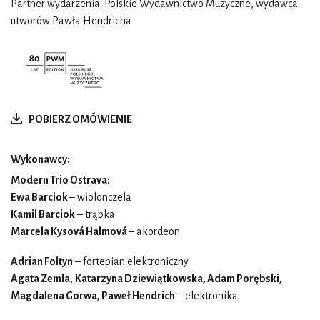
Partner wydarzenia: Polskie Wydawnictwo Muzyczne, wydawca
utworów Pawła Hendricha
POBIERZ OMÓWIENIE
Wykonawcy:
Modern Trio Ostrava:
Ewa Barciok
– wiolonczela
Kamil Barciok
– trąbka
Marcela Kysová Halmová
– akordeon
Adrian Foltyn
– fortepian elektroniczny
Agata Zemla
,
Katarzyna Dziewiątkowska, Adam Porębski,
Magdalena Gorwa, Paweł Hendrich
– elektronika