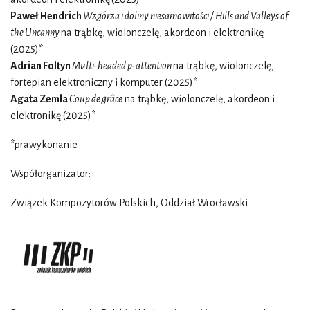
Paweł Hendrich
Wzgórza i doliny niesamowitości / Hills and Valleys of
the Uncanny
na trąbkę, wiolonczelę, akordeon i elektronikę
(2025)*
Adrian Foltyn
Multi-headed p-attention
na trąbkę, wiolonczelę,
fortepian elektroniczny i komputer (2025)*
Agata Zemla
Coup de grâce
na trąbkę, wiolonczelę, akordeon i
elektronikę (2025)*
*prawykonanie
Współorganizator:
Związek Kompozytorów Polskich, Oddział Wrocławski