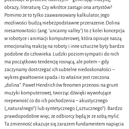
obrazy, literaturę. Czy wkrótce zastąpi ona artystów?
Pomimo że to tylko zaawansowany kalkulator, jego
możliwości budzą niebezpodstawne przerażenie. Dolina
niesamowitości (ang. ‘uncanny valley’) to z kolei koncepcja
w robotyce i animacji komputerowej, która opisuje naszą
emocjonalną reakcję na roboty i inne sztuczne byty bardzo
podobne do człowieka. Ludzki poziom sympatii do nich
ma początkowo tendencję rosnącą, ale potem – gdy
zaczynamy dostrzegać ich subtelne niedoskonałości –
wykres gwałtownie spada i to właśnie jest rzeczona
„dolina”. Paweł Hendrich ów fenomen przenosi na grunt
muzyki komputerowej, tworząc dźwięki wywołujące
niepewność co do ich pochodzenia – akustycznego
(„naturalnego”) lub syntetycznego („sztucznego”). Bardzo
prawdopodobne więc, że odbiorcy będą je ze sobą mylić.
Ta zmienność okazuje się zarazem fundamentem napięcia