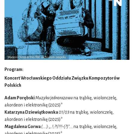
Modern Ostrava Trio / fot. archiwum zespołu
Program:
Koncert Wrocławskiego Oddziału Związku Kompozytorów
Polskich
Adam Porębski
Muzyka jednorazowa
na trąbkę, wiolonczelę,
akordeon i elektronikę (2025)*
Katarzyna Dziewiątkowska
01/03
na trąbkę, wiolonczelę,
akordeon i elektronikę (2025)*
Magdalena Gorwa
(...):„.!;?!/!!!-(?)”...
na trąbkę, wiolonczelę,
akordeon i elektronikę
(2025)*