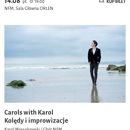
14.08
pt.
19:00
KUP BILET
NFM, Sala Główna ORLEN
Carols with Karol
Kolędy i improwizacje
Karol Mossakowski / Chór NFM