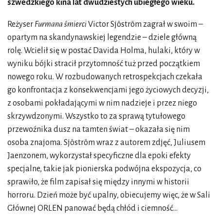
szwedzkiego kina lat dwudziestych ubiegłego wieku.
Reżyser
Furmana śmierci
Victor Sjöström zagrał w swoim –
opartym na skandynawskiej legendzie – dziele główną
rolę. Wcielił się w postać Davida Holma, hulaki, który w
wyniku bójki stracił przytomność tuż przed początkiem
nowego roku. W rozbudowanych retrospekcjach czekała
go konfrontacja z konsekwencjami jego życiowych decyzji,
z osobami pokładającymi w nim nadzieje i przez niego
skrzywdzonymi. Wszystko to za sprawą tytułowego
przewoźnika dusz na tamten świat – okazała się nim
osoba znajoma. Sjöström wraz z autorem zdjęć, Juliusem
Jaenzonem, wykorzystał specyficzne dla epoki efekty
specjalne, takie jak pionierska podwójna ekspozycja, co
sprawiło, że film zapisał się między innymi w historii
horroru. Dzień może być upalny, obiecujemy więc, że w Sali
Głównej ORLEN panować będą chłód i ciemność…