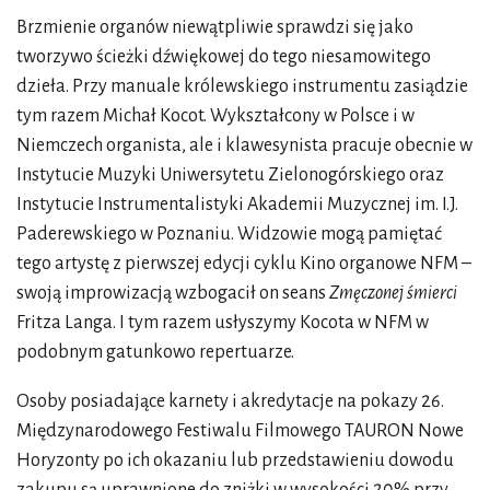
Brzmienie organów niewątpliwie sprawdzi się jako
tworzywo ścieżki dźwiękowej do tego niesamowitego
dzieła. Przy manuale królewskiego instrumentu zasiądzie
tym razem Michał Kocot. Wykształcony w Polsce i w
Niemczech organista, ale i klawesynista pracuje obecnie w
Instytucie Muzyki Uniwersytetu Zielonogórskiego oraz
Instytucie Instrumentalistyki Akademii Muzycznej im. I.J.
Paderewskiego w Poznaniu. Widzowie mogą pamiętać
tego artystę z pierwszej edycji cyklu Kino organowe NFM –
swoją improwizacją wzbogacił on seans
Zmęczonej śmierci
Fritza Langa. I tym razem usłyszymy Kocota w NFM w
podobnym gatunkowo repertuarze.
Osoby posiadające karnety i akredytacje na pokazy 26.
Międzynarodowego Festiwalu Filmowego TAURON Nowe
Horyzonty po ich okazaniu lub przedstawieniu dowodu
zakupu są uprawnione do zniżki w wysokości 20% przy