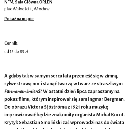
NFM, Sala Główna ORLEN
plac Wolności 1, Wrocław
Pokaż na mapie
Cennik:
od 15 do 85 zł
A gdyby tak w samym sercu lata przenieść się w zimną,
sylwestrową noc i stanąć twarzą w twarz ze straszliwym
Furmanem śmierci
? W ostatni dzień lipca zapraszamy na
pokaz filmu, którym inspirował się sam Ingmar Bergman.
Do obrazu Victora Sjöströma z 1921 roku muzykę
improwizować będzie znakomity organista Michał Kocot.
Krytyk Sebastian Smoliński zaś wprowadzi nas do świata