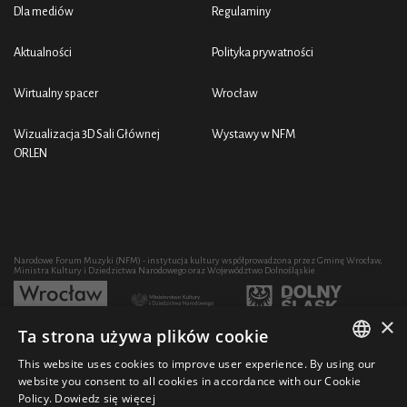
Dla mediów
Regulaminy
Aktualności
Polityka prywatności
Wirtualny spacer
Wrocław
Wizualizacja 3D Sali Głównej
Wystawy w NFM
ORLEN
Narodowe Forum Muzyki (NFM) - instytucja kultury współprowadzona przez Gminę Wrocław,
Ministra Kultury i Dziedzictwa Narodowego oraz Województwo Dolnośląskie
×
Ta strona używa plików cookie
Rozwój działalności artystycznej i edukacyjnej NFM poprzez zakup sprzętu współfinansowany
przez:
This website uses cookies to improve user experience. By using our
POLISH
website you consent to all cookies in accordance with our Cookie
Policy.
Dowiedz się więcej
ENGLISH