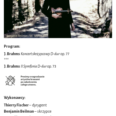
Benjamin Beilman / fot. Sophie Zhai
Program:
J. Brahms
Koncert skrzypcowy D-dur
op. 77
***
J. Brahms
II Symfonia D-dur
op. 73
Wykonawcy:
Thierry Fischer
– dyrygent
Benjamin Beilman
– skrzypce