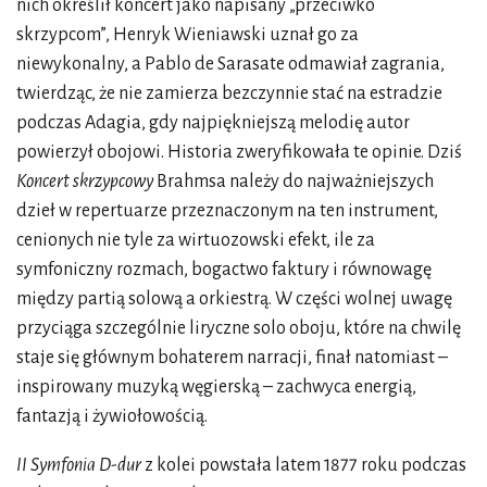
nich określił koncert jako napisany „przeciwko
skrzypcom”, Henryk Wieniawski uznał go za
niewykonalny, a Pablo de Sarasate odmawiał zagrania,
twierdząc, że nie zamierza bezczynnie stać na estradzie
podczas Adagia, gdy najpiękniejszą melodię autor
powierzył obojowi. Historia zweryfikowała te opinie. Dziś
Koncert skrzypcowy
Brahmsa należy do najważniejszych
dzieł w repertuarze przeznaczonym na ten instrument,
cenionych nie tyle za wirtuozowski efekt, ile za
symfoniczny rozmach, bogactwo faktury i równowagę
między partią solową a orkiestrą. W części wolnej uwagę
przyciąga szczególnie liryczne solo oboju, które na chwilę
staje się głównym bohaterem narracji, finał natomiast –
inspirowany muzyką węgierską – zachwyca energią,
fantazją i żywiołowością.
II Symfonia D-dur
z kolei powstała latem 1877 roku podczas