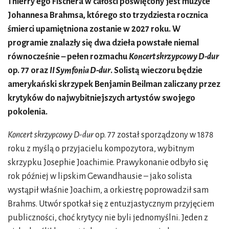
Thierry’ego Fischera w całości poświęcony jest muzyce
Johannesa Brahmsa, którego sto trzydziesta rocznica
śmierci upamiętniona zostanie w 2027 roku. W
programie znalazły się dwa dzieła powstałe niemal
równocześnie – pełen rozmachu
Koncert skrzypcowy D-dur
op. 77 oraz
II Symfonia D-dur
. Solistą wieczoru będzie
amerykański skrzypek Benjamin Beilman zaliczany przez
krytyków do najwybitniejszych artystów swojego
pokolenia.
Koncert skrzypcowy D-dur
op. 77 został sporządzony w 1878
roku z myślą o przyjacielu kompozytora, wybitnym
skrzypku Josephie Joachimie. Prawykonanie odbyło się
rok później w lipskim Gewandhausie – jako solista
wystąpił właśnie Joachim, a orkiestrę poprowadził sam
Brahms. Utwór spotkał się z entuzjastycznym przyjęciem
publiczności, choć krytycy nie byli jednomyślni. Jeden z