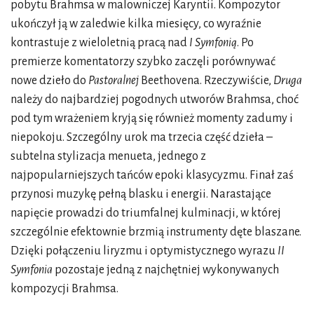
pobytu Brahmsa w malowniczej Karyntii. Kompozytor
ukończył ją w zaledwie kilka miesięcy, co wyraźnie
kontrastuje z wieloletnią pracą nad
I Symfonią
. Po
premierze komentatorzy szybko zaczęli porównywać
nowe dzieło do
Pastoralnej
Beethovena. Rzeczywiście,
Druga
należy do najbardziej pogodnych utworów Brahmsa, choć
pod tym wrażeniem kryją się również momenty zadumy i
niepokoju. Szczególny urok ma trzecia część dzieła –
subtelna stylizacja menueta, jednego z
najpopularniejszych tańców epoki klasycyzmu. Finał zaś
przynosi muzykę pełną blasku i energii. Narastające
napięcie prowadzi do triumfalnej kulminacji, w której
szczególnie efektownie brzmią instrumenty dęte blaszane.
Dzięki połączeniu liryzmu i optymistycznego wyrazu
II
Symfonia
pozostaje jedną z najchętniej wykonywanych
kompozycji Brahmsa.