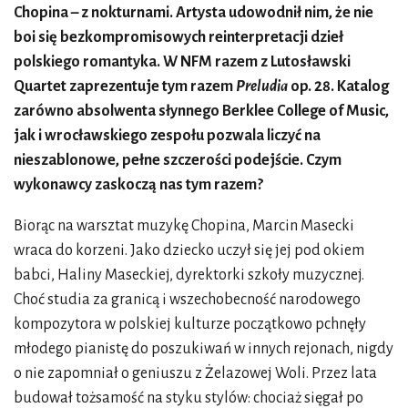
Chopina – z nokturnami. Artysta udowodnił nim, że nie
boi się bezkompromisowych reinterpretacji dzieł
polskiego romantyka. W NFM razem z Lutosławski
Quartet zaprezentuje tym razem
Preludia
op. 28. Katalog
zarówno absolwenta słynnego Berklee College of Music,
jak i wrocławskiego zespołu pozwala liczyć na
nieszablonowe, pełne szczerości podejście. Czym
wykonawcy zaskoczą nas tym razem?
Biorąc na warsztat muzykę Chopina, Marcin Masecki
wraca do korzeni. Jako dziecko uczył się jej pod okiem
babci, Haliny Maseckiej, dyrektorki szkoły muzycznej.
Choć studia za granicą i wszechobecność narodowego
kompozytora w polskiej kulturze początkowo pchnęły
młodego pianistę do poszukiwań w innych rejonach, nigdy
o nie zapomniał o geniuszu z Żelazowej Woli. Przez lata
budował tożsamość na styku stylów: chociaż sięgał po