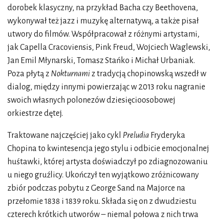
dorobek klasyczny, na przykład Bacha czy Beethovena,
wykonywał też jazz i muzykę alternatywą, a także pisał
utwory do filmów. Współpracował z różnymi artystami,
jak Capella Cracoviensis, Pink Freud, Wojciech Waglewski,
Jan Emil Młynarski, Tomasz Stańko i Michał Urbaniak.
Poza płytą z
Nokturnami
z tradycją chopinowską wszedł w
dialog, między innymi powierzając w 2013 roku nagranie
swoich własnych polonezów dziesięcioosobowej
orkiestrze dętej.
Traktowane najczęściej jako cykl
Preludia
Fryderyka
Chopina to kwintesencja jego stylu i odbicie emocjonalnej
huśtawki, której artysta doświadczył po zdiagnozowaniu
u niego gruźlicy. Ukończył ten wyjątkowo zróżnicowany
zbiór podczas pobytu z George Sand na Majorce na
przełomie 1838 i 1839 roku. Składa się on z dwudziestu
czterech krótkich utworów – niemal połowa z nich trwa