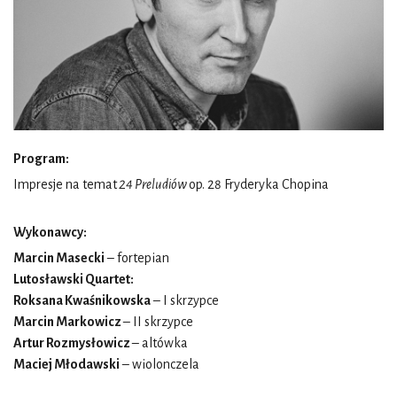
Program:
Impresje na temat
24 Preludiów
op. 28 Fryderyka Chopina
Wykonawcy:
Marcin Masecki
– fortepian
Lutosławski Quartet:
Roksana Kwaśnikowska
– I skrzypce
Marcin Markowicz
– II skrzypce
Artur Rozmysłowicz
– altówka
Maciej Młodawski
– wiolonczela