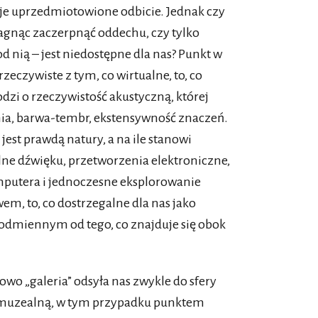
woje uprzedmiotowione odbicie. Jednak czy
agnąc zaczerpnąć oddechu, czy tylko
d nią – jest niedostępne dla nas? Punkt w
rzeczywiste z tym, co wirtualne, to, co
dzi o rzeczywistość akustyczną, której
nia, barwa-tembr, ekstensywność znaczeń.
jest prawdą natury, a na ile stanowi
lne dźwięku, przetworzenia elektroniczne,
putera i jednoczesne eksplorowanie
m, to, co dostrzegalne dla nas jako
m odmiennym od tego, co znajduje się obok
łowo „galeria” odsyła nas zwykle do sfery
ń muzealną, w tym przypadku punktem