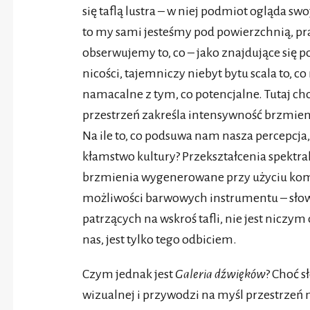
się taflą lustra – w niej podmiot ogląda s
to my sami jesteśmy pod powierzchnią, pr
obserwujemy to, co – jako znajdujące się po
nicości, tajemniczy niebyt bytu scala to, co 
namacalne z tym, co potencjalne. Tutaj cho
przestrzeń zakreśla intensywność brzmie
Na ile to, co podsuwa nam nasza percepcja, 
kłamstwo kultury? Przekształcenia spektra
brzmienia wygenerowane przy użyciu kom
możliwości barwowych instrumentu – słowe
patrzących na wskroś tafli, nie jest niczy
nas, jest tylko tego odbiciem.
Czym jednak jest
Galeria dźwięków
? Choć s
wizualnej i przywodzi na myśl przestrze