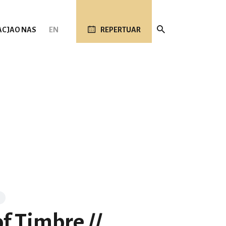
ACJA
O NAS
EN
REPERTUAR
f Timbre //