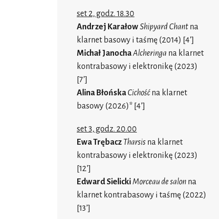
set 2, godz. 18.30
Andrzej Karałow
Shipyard Chant
na
klarnet basowy i taśmę (2014) [4’]
Michał Janocha
Alcheringa
na klarnet
kontrabasowy i elektronikę (2023)
[7’]
Alina Błońska
Cichość
na klarnet
basowy (2026)* [4’]
set 3, godz. 20.00
Ewa Trębacz
Tharsis
na klarnet
kontrabasowy i elektronikę (2023)
[12’]
Edward Sielicki
Morceau de salon
na
klarnet kontrabasowy i taśmę (2022)
[13’]