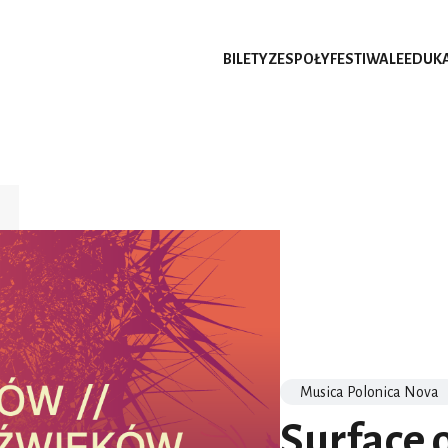
BILETY
ZESPOŁY
FESTIWALE
EDUK
Musica Polonica Nova
Surface o