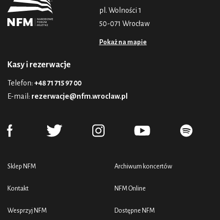
pl. Wolności 1
50-071 Wrocław
Pokaż na mapie
Kasy i rezerwacje
Telefon:
+48 71 715 97 00
E-mail:
rezerwacje@nfm.wroclaw.pl
Sklep NFM
Archiwum koncertów
Kontakt
NFM Online
Wesprzyj NFM
Dostępne NFM