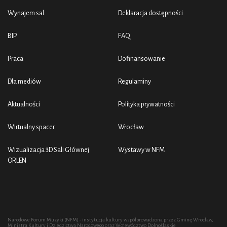
Wynajem sal
Deklaracja dostępności
BIP
FAQ
Praca
Dofinansowanie
Dla mediów
Regulaminy
Aktualności
Polityka prywatności
Wirtualny spacer
Wrocław
Wizualizacja 3D Sali Głównej
Wystawy w NFM
ORLEN
Narodowe Forum Muzyki (NFM) - instytucja kultury współprowadzona przez Gminę Wrocław,
Ministra Kultury i Dziedzictwa Narodowego oraz Województwo Dolnośląskie