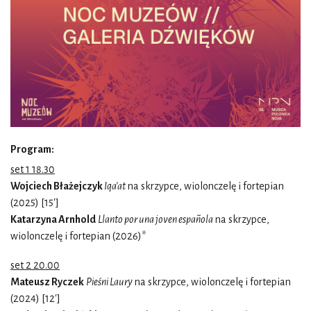
Program:
set 1 18.30
Wojciech Błażejczyk
Iqa’at
na skrzypce, wiolonczelę i fortepian
(2025) [15']
Katarzyna Arnhold
Llanto por una joven española
na skrzypce,
wiolonczelę i fortepian (2026)*
set 2 20.00
Mateusz Ryczek
Pieśni Laury
na skrzypce, wiolonczelę i fortepian
(2024) [12']