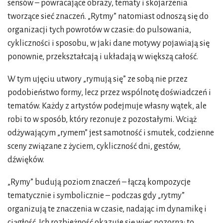
sensów – powracające obrazy, tematy i skojarzenia
tworzące sieć znaczeń. „Rytmy” natomiast odnoszą się do
organizacji tych powrotów w czasie: do pulsowania,
cykliczności i sposobu, w jaki dane motywy pojawiają się
ponownie, przekształcają i układają w większą całość.
W tym ujęciu utwory „rymują się” ze sobą nie przez
podobieństwo formy, lecz przez wspólnotę doświadczeń i
tematów. Każdy z artystów podejmuje własny wątek, ale
robi to w sposób, który rezonuje z pozostałymi. Wciąż
odżywającym „rymem” jest samotność i smutek, codzienne
sceny związane z życiem, cykliczność dni, gestów,
dźwięków.
„Rymy” budują poziom znaczeń – łączą kompozycje
tematycznie i symbolicznie – podczas gdy „rytmy”
organizują te znaczenia w czasie, nadając im dynamikę i
ciągłość. Ich rozbieżność okazuje się więc pozorna: to