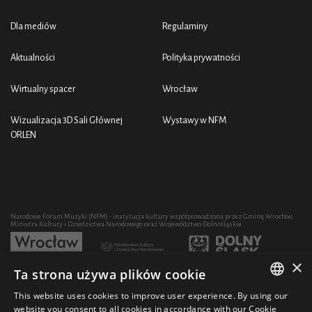
Dla mediów
Regulaminy
Aktualności
Polityka prywatności
Wirtualny spacer
Wrocław
Wizualizacja 3D Sali Głównej
Wystawy w NFM
ORLEN
Narodowe Forum Muzyki (NFM) - instytucja kultury współprowadzona przez Gminę Wrocław,
Ministra Kultury i Dziedzictwa Narodowego oraz Województwo Dolnośląskie
×
Ta strona używa plików cookie
Rozwój działalności artystycznej i edukacyjnej NFM poprzez zakup sprzętu współfinansowany
przez:
This website uses cookies to improve user experience. By using our
POLISH
website you consent to all cookies in accordance with our Cookie