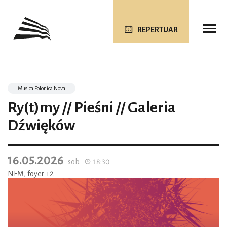
REPERTUAR
Musica Polonica Nova
Ry(t)my // Pieśni // Galeria
Dźwięków
16.05.2026
sob.
18:30
NFM, foyer +2