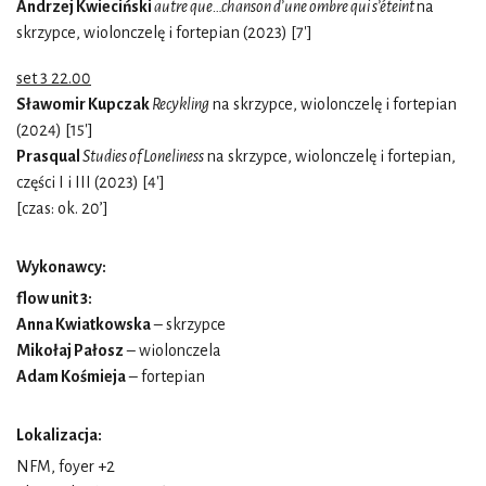
Andrzej Kwieciński
autre que…chanson d’une ombre qui s’éteint
na
skrzypce, wiolonczelę i fortepian (2023) [7']
set 3 22.00
Sławomir Kupczak
Recykling
na skrzypce, wiolonczelę i fortepian
(2024) [15']
Prasqual
Studies of Loneliness
na skrzypce, wiolonczelę i fortepian,
części I i III (2023) [4']
[czas: ok. 20’]
Wykonawcy:
flow unit 3:
Anna Kwiatkowska
– skrzypce
Mikołaj Pałosz
– wiolonczela
Adam Kośmieja
– fortepian
Lokalizacja:
NFM, foyer +2