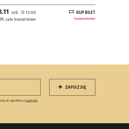
8.11
sob.
12:00
KUP BILET
M, sale koncertowe
Ostatnie bilety!
ZAPISZ SIĘ
owych zgodnie z
polityką