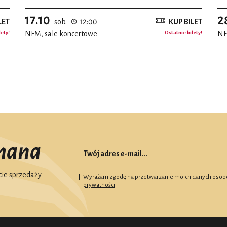
17.10
2
LET
sob.
12:00
KUP BILET
lety!
NFM, sale koncertowe
Ostatnie bilety!
NF
mana
ie sprzedaży
Wyrażam zgodę na przetwarzanie moich danych osob
prywatności