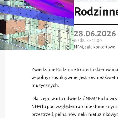
Rodzinn
28.06.2026
niedz.
12:00
NFM, sale koncertowe
Zwiedzanie Rodzinne to oferta skierowana 
wspólny czas aktywnie. Jest również świ
muzycznych.
Dlaczego warto odwiedzić NFM? Fachowcy z 
NFM to pod względem architektonicznym 
przestrzeń, pełna nowinek i nietuzinkowy