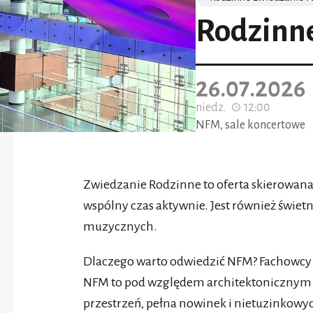
Rodzinn
26.07.2026
niedz.
12:00
NFM, sale koncertowe
Zwiedzanie Rodzinne to oferta skierowana 
wspólny czas aktywnie. Jest również świ
muzycznych.
Dlaczego warto odwiedzić NFM? Fachowcy z 
NFM to pod względem architektonicznym 
przestrzeń, pełna nowinek i nietuzinkowy