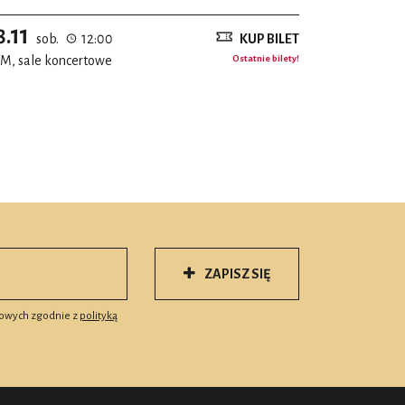
8.11
sob.
12:00
KUP BILET
M, sale koncertowe
Ostatnie bilety!
ZAPISZ SIĘ
owych zgodnie z
polityką