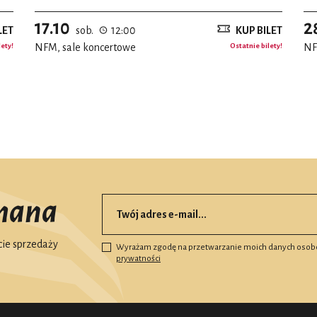
17.10
2
LET
sob.
12:00
KUP BILET
lety!
NFM, sale koncertowe
Ostatnie bilety!
NF
mana
ie sprzedaży
Wyrażam zgodę na przetwarzanie moich danych osob
prywatności