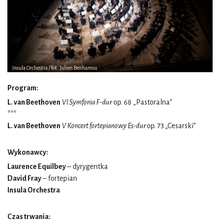
Insula Orchestra / fot. Julien Benhamou
Program:
L. van Beethoven
VI Symfonia F-dur
op. 68 „Pastoralna”
***
L. van Beethoven
V Koncert fortepianowy Es-dur
op. 73
„Cesarski”
Wykonawcy:
Laurence Equilbey
– dyrygentka
David Fray
– fortepian
Insula Orchestra
Czas trwania: