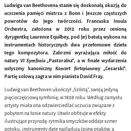
Ludwiga van Beethovena stanie się doskonałą okazją do
uczczenia pamięci mistrza z Bonn i jeszcze częstszych
powrotów do jego twórczości. Francuska Insula
Orchestra, założona w 2012 roku przez cenioną
dyrygentkę Laurence Equilbey, pod jej batutą wykona na
instrumentach historycznych dwa przełomowe dzieła
tego kompozytora. Zabrzmi wyrażająca miłość do
natury
VI Symfonia
„Pastoralna”, a w finale wydarzenia
usłyszmy kanoniczny
Koncert fortepianowy
„Cesarski”.
Partię solową zagra w nim pianista David Fray.
Ludwig van Beethoven ukończył „Szóstą”, swoją jedyną
pięcioczęściową symfonię, w 1808 roku. Według zamysłu
artysty miała ona odzwierciedlać uczucia związane z
pobytem na łonie natury. Utwór obfituje w efekty
ilustrujące przyrodę: rytmika smyczków oddaje szmer
potoku, instrumenty dęte naśladują śpiew ptaków, a