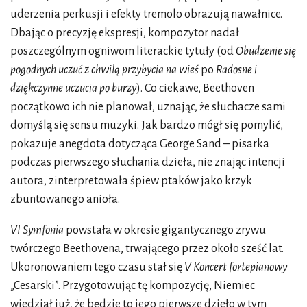
uderzenia perkusji i efekty tremolo obrazują nawałnice.
Dbając o precyzję ekspresji, kompozytor nadał
poszczególnym ogniwom literackie tytuły (od
Obudzenie się
pogodnych uczuć z chwilą przybycia na wieś
po
Radosne i
dziękczynne uczucia po burzy
). Co ciekawe, Beethoven
początkowo ich nie planował, uznając, że słuchacze sami
domyślą się sensu muzyki. Jak bardzo mógł się pomylić,
pokazuje anegdota dotycząca George Sand – pisarka
podczas pierwszego słuchania dzieła, nie znając intencji
autora, zinterpretowała śpiew ptaków jako krzyk
zbuntowanego anioła.
VI Symfonia
powstała w okresie gigantycznego zrywu
twórczego Beethovena, trwającego przez około sześć lat.
Ukoronowaniem tego czasu stał się
V Koncert fortepianowy
„Cesarski”. Przygotowując tę kompozycję, Niemiec
wiedział już, że będzie to jego pierwsze dzieło w tym