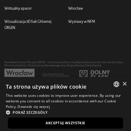
Wirtualny spacer
Wrocław
Wizualizacja 3D Sali Głównej
Wystawy w NFM
ORLEN
Narodowe Forum Muzyki (NFM) - instytucja kultury współprowadzona przez Gminę Wrocław,
Ministra Kultury i Dziedzictwa Narodowego oraz Województwo Dolnośląskie
×
Ta strona używa plików cookie
Rozwój działalności artystycznej i edukacyjnej NFM poprzez zakup sprzętu współfinansowany
przez:
This website uses cookies to improve user experience. By using our
POLISH
website you consent to all cookies in accordance with our Cookie
Policy.
Dowiedz się więcej
ENGLISH
POKAŻ SZCZEGÓŁY
© 2021 Narodowe Forum Muzyki
Design Ficturo
EN
AKCEPTUJ WSZYSTKIE