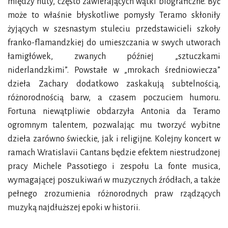
między nuty, często zawierających wątki biograficzne. Być
może to właśnie błyskotliwe pomysły Teramo skłoniły
żyjących w szesnastym stuleciu przedstawicieli szkoły
franko-flamandzkiej do umieszczania w swych utworach
łamigłówek, zwanych później „sztuczkami
niderlandzkimi”. Powstałe w „mrokach średniowiecza”
dzieła Zachary dodatkowo zaskakują subtelnością,
różnorodnością barw, a czasem poczuciem humoru.
Fortuna niewątpliwie obdarzyła Antonia da Teramo
ogromnym talentem, pozwalając mu tworzyć wybitne
dzieła zarówno świeckie, jak i religijne. Kolejny koncert w
ramach Wratislavii Cantans będzie efektem niestrudzonej
pracy Michele Passotiego i zespołu La fonte musica,
wymagającej poszukiwań w muzycznych źródłach, a także
pełnego zrozumienia różnorodnych praw rządzących
muzyką najdłuższej epoki w historii.