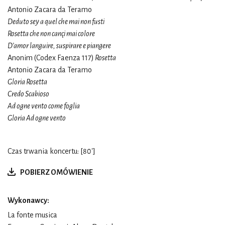
Antonio Zacara da Teramo
Deduto sey a quel che mai non fusti
Rosetta che non cançi mai colore
D’amor languire, suspirare e piangere
Anonim (Codex Faenza 117)
Rosetta
Antonio Zacara da Teramo
Gloria Rosetta
Credo Scabioso
Ad ogne vento come foglia
Gloria Ad ogne vento
Czas trwania koncertu: [80']
POBIERZ OMÓWIENIE
Wykonawcy:
La fonte musica