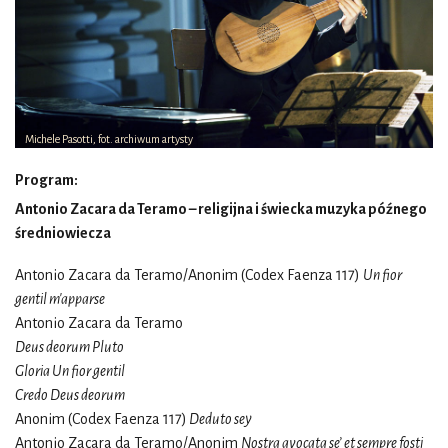
Michele Pasotti, fot. archiwum artysty
Program:
Antonio Zacara da Teramo – religijna i świecka muzyka późnego
średniowiecza
Antonio Zacara da Teramo/Anonim (Codex Faenza 117)
Un fior
gentil m'apparse
Antonio Zacara da Teramo
Deus deorum Pluto
Gloria Un fior gentil
Credo Deus deorum
Anonim (Codex Faenza 117)
Deduto sey
Antonio Zacara da Teramo/Anonim
Nostra avocata se’ et sempre fosti