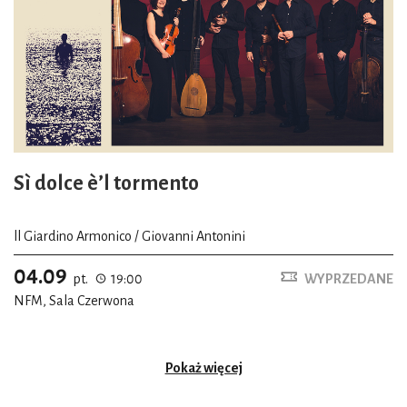
Sì dolce è’l tormento
ll Giardino Armonico / Giovanni Antonini
04.09
pt.
19:00
WYPRZEDANE
NFM, Sala Czerwona
Pokaż więcej