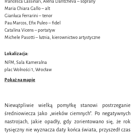
Francesca Cassinari, Alena Dantcheva – soprany
Maria Chiara Gallo – alt
Gianluca Ferrarini – tenor
Pau Marcos, Efix Puleo – fidel
Catalina Vicens – portatyw
Michele Pasotti
– lutnia, kierownictwo artystyczne
Lokalizacja:
NFM, Sala Kameralna
plac Wolności 1, Wrocław
Pokaż na mapie
Niewątpliwie wielką pomyłkę stanowi postrzeganie
średniowiecza jako „wieków ciemnych”. Po negatywnych
nastrojach, jakie opadły, gdy zorientowano się, że rok
tysięczny nie wyznacza daty końca świata, przyszedł czas