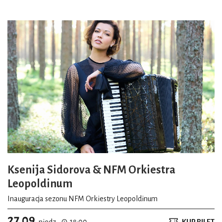
Ksenija Sidorova & NFM Orkiestra
Leopoldinum
Inauguracja sezonu NFM Orkiestry Leopoldinum
27.09
niedz.
18:00
KUP BILET