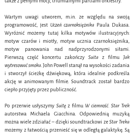
także z pełnymi mocy, triumfalnymi partiami orkiestry.
Wartym uwagi utworem, m.in. ze względu na swoją
programowość, jest
Uczeń czarnoksiężnika
Paula Dukasa.
Wyróżnić możemy tutaj kilka motywów ilustracyjnych:
motyw czarów i miotły, motyw ucznia czarnoksiężnika,
motyw panowania nad nadprzyrodzonymi siłami.
Pierwszą część koncertu zakończy
Suita
z filmu
Jak
wytresować smoka
. John Powell stanął na wysokości zadania
i stworzył ścieżkę dźwiękową, która idealnie podkreśla
akcję w animowanym filmie. Soundtrack został bardzo
ciepło przyjęty przez publiczność.
Po przerwie usłyszymy
Suitę
z filmu
W ciemność. Star Trek
autorstwa Michaela Giacchina. Odpowiednią muzyką
można wiele zdziałać – dzięki soundtrackowi ze
Star Treka
możemy z łatwością przenieść się w odległą galaktykę. Są