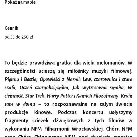
Pokaż na mapie
Cennik:
od 35 do 250 zł
To będzie prawdziwa gratka dla wielu melomanów. W
szczególności ucieszą się miłośnicy muzyki filmowej.
Piękna i Bestia
,
Opowieści z Narnii: Lew, czarownica i stara
szafa
,
Uczeń czarnoksiężnika
,
Jak wytresować smoka, W
ciemność. Star Trek
,
Harry Potter i Kamień Filozoficzny
,
Kevin
sam w domu
– to rozpoznawalne na całym świecie
produkcje kinowe. Podczas koncertu usłyszymy
fragmenty ścieżek dźwiękowych z tych filmów w
wykonaniu NFM Filharmonii Wrocławskiej, Chóru NFM