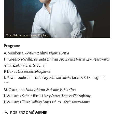
Tateo Nakajima / fot. Łukasz Rajchert
Program:
A. Menken
Uwertura
z filmu
Piękna i Bestia
H. Gregson-Williams
Suita
z filmu
Opowieści z Narnii: Lew, czarownica
i stara szafa
(aranż. S. Bulla)
P. Dukas
Uczeń czarnoksiężnika
J. Powell
Suita
z filmu
Jak wytresować smoka
(aranż. S. O’Loughlin)
***
M. Giacchino
Suita
z filmu
W ciemność. Star Trek
J. Williams
Suita
z filmu
Harry Potter i Kamień Filozoficzny
J. Williams
Three Holiday Songs
z filmu
Kevin sam w domu
POBIERZ OMÓWIENIE