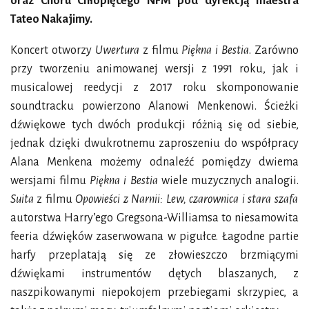
oraz Chóru Chłopięcego NFM pod dyrekcją maestra
Tateo Nakajimy.
Koncert otworzy
Uwertura
z filmu
Piękna i Bestia
. Zarówno
przy tworzeniu animowanej wersji z 1991 roku, jak i
musicalowej reedycji z 2017 roku skomponowanie
soundtracku powierzono Alanowi Menkenowi. Ścieżki
dźwiękowe tych dwóch produkcji różnią się od siebie,
jednak dzięki dwukrotnemu zaproszeniu do współpracy
Alana Menkena możemy odnaleźć pomiędzy dwiema
wersjami filmu
Piękna i Bestia
wiele muzycznych analogii.
Suita
z filmu
Opowieści z Narnii: Lew, czarownica i stara szafa
autorstwa Harry’ego Gregsona-Williamsa to niesamowita
feeria dźwięków zaserwowana w pigułce. Łagodne partie
harfy przeplatają się ze złowieszczo brzmiącymi
dźwiękami instrumentów dętych blaszanych, z
naszpikowanymi niepokojem przebiegami skrzypiec, a