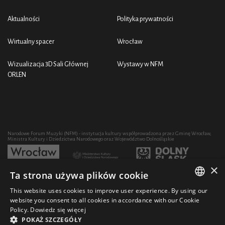
Aktualności
Polityka prywatności
Wirtualny spacer
Wrocław
Wizualizacja 3D Sali Głównej
Wystawy w NFM
ORLEN
Narodowe Forum Muzyki (NFM) - instytucja kultury współprowadzona przez Gminę Wrocław,
Ministra Kultury i Dziedzictwa Narodowego oraz Województwo Dolnośląskie
×
Ta strona używa plików cookie
Rozwój działalności artystycznej i edukacyjnej NFM poprzez zakup sprzętu współfinansowany
przez:
This website uses cookies to improve user experience. By using our
POLISH
website you consent to all cookies in accordance with our Cookie
Policy.
Dowiedz się więcej
ENGLISH
POKAŻ SZCZEGÓŁY