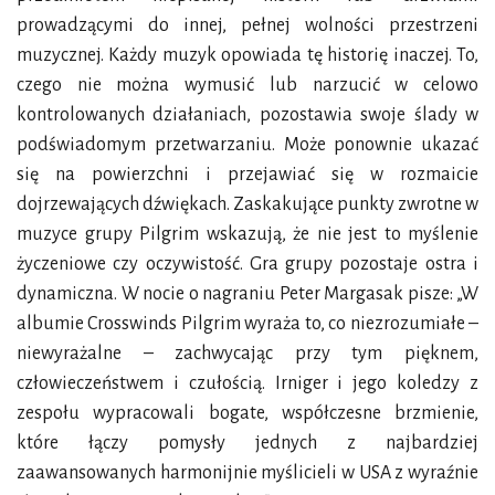
prowadzącymi do innej, pełnej wolności przestrzeni
muzycznej. Każdy muzyk opowiada tę historię inaczej. To,
czego nie można wymusić lub narzucić w celowo
kontrolowanych działaniach, pozostawia swoje ślady w
podświadomym przetwarzaniu. Może ponownie ukazać
się na powierzchni i przejawiać się w rozmaicie
dojrzewających dźwiękach. Zaskakujące punkty zwrotne w
muzyce grupy Pilgrim wskazują, że nie jest to myślenie
życzeniowe czy oczywistość. ​​Gra grupy pozostaje ostra i
dynamiczna. W nocie o nagraniu Peter Margasak pisze: „W
albumie Crosswinds Pilgrim wyraża to, co niezrozumiałe –
niewyrażalne – zachwycając przy tym pięknem,
człowieczeństwem i czułością. Irniger i jego koledzy z
zespołu wypracowali bogate, współczesne brzmienie,
które łączy pomysły jednych z najbardziej
zaawansowanych harmonijnie myślicieli w USA z wyraźnie