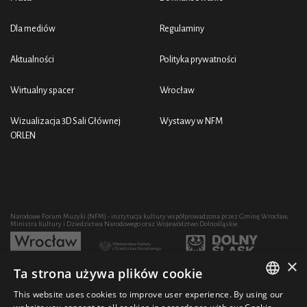
Dla mediów
Regulaminy
Aktualności
Polityka prywatności
Wirtualny spacer
Wrocław
Wizualizacja 3D Sali Głównej
Wystawy w NFM
ORLEN
Narodowe Forum Muzyki (NFM) - instytucja kultury współprowadzona przez Gminę Wrocław,
Ministra Kultury i Dziedzictwa Narodowego oraz Województwo Dolnośląskie
×
Ta strona używa plików cookie
Rozwój działalności artystycznej i edukacyjnej NFM poprzez zakup sprzętu współfinansowany
przez:
This website uses cookies to improve user experience. By using our
POLISH