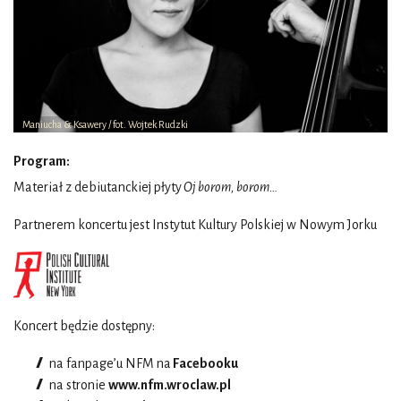
Maniucha & Ksawery / fot. Wojtek Rudzki
Program:
Materiał z debiutanckiej płyty
Oj borom, borom…
Partnerem koncertu jest Instytut Kultury Polskiej w Nowym Jorku
Koncert będzie dostępny:
n
a fanpage’u NFM na
Facebooku
na stronie
www.nfm.wroclaw.pl