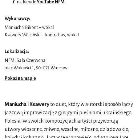
n
a kanale
YouTube NFM
.
Wykonawcy:
Maniucha Bikont – wokal
Ksawery Wójciński – kontrabas, wokal
Lokalizacja:
NFM, Sala Czerwona
plac Wolności 1, 50-071 Wrocław
Pokaż na mapie
Maniucha i Ksawery
to duet, który w autorski sposób łączy
jazzową improwizację z ginącymi pieśniami ukraińskiego
Polesia. W swoich kompozycjach artyści przywołują
utwory wiosenne, żniwne, weselne, miłosne, dziadowskie,
kolędy i kołysanki, łącząc je w opowieści odwzorowujące