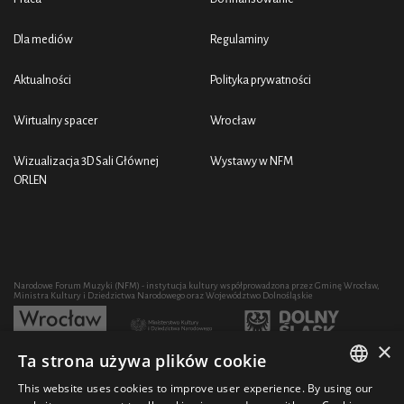
Dla mediów
Regulaminy
Aktualności
Polityka prywatności
Wirtualny spacer
Wrocław
Wizualizacja 3D Sali Głównej
Wystawy w NFM
ORLEN
Narodowe Forum Muzyki (NFM) - instytucja kultury współprowadzona przez Gminę Wrocław,
Ministra Kultury i Dziedzictwa Narodowego oraz Województwo Dolnośląskie
×
Ta strona używa plików cookie
Rozwój działalności artystycznej i edukacyjnej NFM poprzez zakup sprzętu współfinansowany
przez:
This website uses cookies to improve user experience. By using our
POLISH