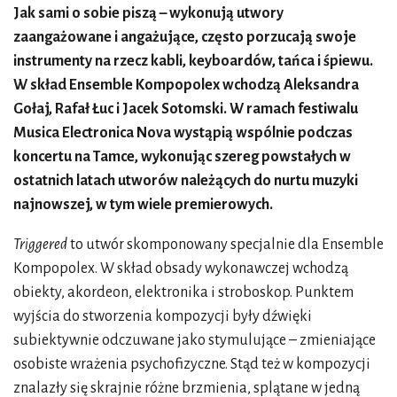
Jak sami o sobie piszą – wykonują utwory
zaangażowane i angażujące, często porzucają swoje
instrumenty na rzecz kabli, keyboardów, tańca i śpiewu.
W skład Ensemble Kompopolex wchodzą Aleksandra
Gołaj, Rafał Łuc i Jacek Sotomski. W ramach festiwalu
Musica Electronica Nova wystąpią wspólnie podczas
koncertu na Tamce, wykonując szereg powstałych w
ostatnich latach utworów należących do nurtu muzyki
najnowszej, w tym wiele premierowych.
Triggered
to utwór skomponowany specjalnie dla Ensemble
Kompopolex. W skład obsady wykonawczej wchodzą
obiekty, akordeon, elektronika i stroboskop. Punktem
wyjścia do stworzenia kompozycji były dźwięki
subiektywnie odczuwane jako stymulujące – zmieniające
osobiste wrażenia psychofizyczne. Stąd też w kompozycji
znalazły się skrajnie różne brzmienia, splątane w jedną