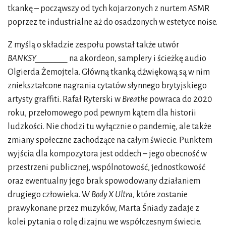
tkankę – począwszy od tych kojarzonych z nurtem ASMR
poprzez te industrialne aż do osadzonych w estetyce noise.
Z myślą o składzie zespołu powstał także utwór
BANKSY________
na akordeon, samplery i ścieżkę audio
Olgierda Żemojtela. Główną tkanką dźwiękową są w nim
zniekształcone nagrania cytatów słynnego brytyjskiego
artysty graffiti. Rafał Ryterski w
Breathe
powraca do 2020
roku, przełomowego pod pewnym kątem dla historii
ludzkości. Nie chodzi tu wyłącznie o pandemię, ale także
zmiany społeczne zachodzące na całym świecie. Punktem
wyjścia dla kompozytora jest oddech – jego obecność w
przestrzeni publicznej, wspólnotowość, jednostkowość
oraz ewentualny jego brak spowodowany działaniem
drugiego człowieka. W
Body X Ultra,
które zostanie
prawykonane przez muzyków, Marta Śniady zadaje z
kolei pytania o rolę dizajnu we współczesnym świecie.