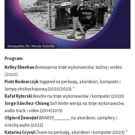
Kompopolex / fot. Monika Stolarska
Program:
Kelley Sheehan
Brainzaps
na troje wykonawców, taśmę i wideo
(2020)
Piotr Bednarczyk
triggered
na perkusję, akordeon, komputer i
lampę stroboskopową (2020/2023) *
Rafał Ryterski
Breathe
na troje wykonawców i komputer (2020)
Jorge Sánchez-Chiong
Salt Water
wersja na troje wykonawców,
audio track i video (2014/2015)
Olgierd Żemojtel
BANKSY________
na akordeon, samplery i
ścieżkę audio (2022)
Katarina Gryvul
Chasm
na perkusję, akordeon i komputer (2023) *