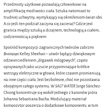
Przedmioty użytkowe pozwalają człowiekowi na
amplifikację możliwości ciała. Sztuka natomiast to
trudniej uchwytny, wymykający się określeniom świat idei.
A co jeśli ten podział zaczyna się zacierać? Gdzie jest
granica między sztuką a dizajnem, technologią a ciałem,
codziennością a pięknem
Spośród kompozycji zagranicznych twórców zabrzmi
Brainzaps
Kelley Sheehan – utwór będący dźwiękowym
odzwierciedleniem „drgawek mózgowych”, często
opisywanych jako uczucie przypominające krótkie
wstrząsy elektryczne w głowie, które czasem promieniują
na inne części ciała. Jest bezbolesne, choć nie pozostawia
obojętnym całego systemu. W
SALT WATER
Jorge Sánchez-
Chiong koncentruje się wokół jednego z kanonów pióra
Johanna Sebastiana Bacha. Modulujący materiał
kompozytor poszerza o dodatkowe komponenty, w tym