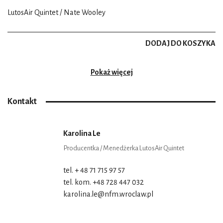
LutosAir Quintet / Nate Wooley
DODAJ DO KOSZYKA
Pokaż więcej
Kontakt
Karolina Le
Producentka / Menedżerka LutosAir Quintet
tel. + 48 71 715 97 57
tel. kom. +48 728 447 032
karolina.le@nfm.wroclaw.pl