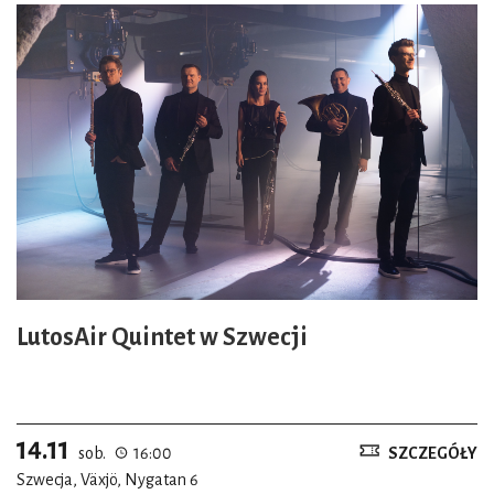
ograniczoną możliwość – albo są jej zupełnie pozbawione
– przyjścia na koncert w przestrzeni publicznej. LutosAir
Quintet powstał w 2013 roku i jest jednym z zespołów
Narodowego Forum Muzyki we Wrocławiu.
LutosAir Quintet w Szwecji
14.11
sob.
16:00
SZCZEGÓŁY
Szwecja, Växjö, Nygatan 6