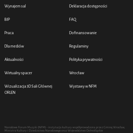
Wynajem sal
Deklaracja dostępności
BIP
FAQ
Praca
Dofinansowanie
Dla mediów
Regulaminy
Aktualności
Polityka prywatności
Wirtualny spacer
Wrocław
Wizualizacja 3D Sali Głównej
Wystawy w NFM
ORLEN
Narodowe Forum Muzyki (NFM) - instytucja kultury współprowadzona przez Gminę Wrocław,
Ministra Kultury i Dziedzictwa Narodowego oraz Województwo Dolnośląskie