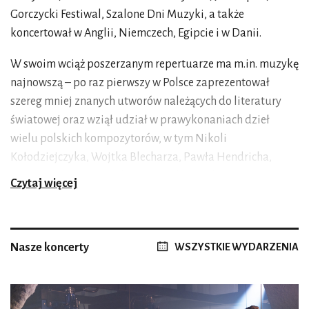
Gorczycki Festiwal, Szalone Dni Muzyki, a także
koncertował w Anglii, Niemczech, Egipcie i w Danii.
W swoim wciąż poszerzanym repertuarze ma m.in. muzykę
najnowszą – po raz pierwszy w Polsce zaprezentował
szereg mniej znanych utworów należących do literatury
światowej oraz wziął udział w prawykonaniach dzieł
wielu polskich kompozytorów, w tym Nikoli
Kołodziejczyka, Wojtka Blecharza, Pawła Hendricha,
Paula Preussera, Nikolet Burzyńskiej, Miłosza Wośki,
Czytaj więcej
Mikołaja Majkusiaka, Marcina Stańczyka czy Rafała
Augustyna.
Wraz z wybitnym jazzmanem Waynem Shorterem oraz
Nasze koncerty
WSZYSTKIE WYDARZENIA
jego kwartetem wystąpił podczas Jazztopad i London Jazz
Festival, wykonując
The Unfolding
– utwór specjalnie
napisany przez artystę na tę okazję. Kwintet