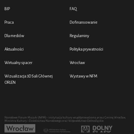
BIP
FAQ
Praca
Dofinansowanie
Dla mediów
Regulaminy
Aktualności
Polityka prywatności
Wirtualny spacer
Wrocław
Wizualizacja 3D Sali Głównej
Wystawy w NFM
ORLEN
Narodowe Forum Muzyki (NFM) - instytucja kultury współprowadzona przez Gminę Wrocław,
Ministra Kultury i Dziedzictwa Narodowego oraz Województwo Dolnośląskie