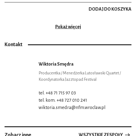
DODAJ DO KOSZYKA
Pokaż więcej
Kontakt
Wiktoria Smędra
Producentka / Menedżerka Lutosławski Quartet /
Koordynatorka Jazztopad Festival
tel. +48 71 715 97 03
tel. kom. +48 727 010 241
wiktoria.smedra@nfm.wroclaw.pl
Zobacz inne
WSZYSTKIE ZESPOŁY