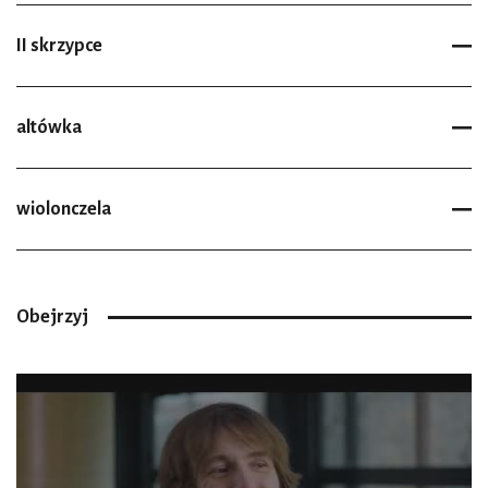
II skrzypce
altówka
wiolonczela
Obejrzyj