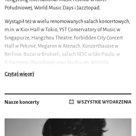
Południowej, World Music Days i Jazztopad.
Wystąpił też w wielu renomowanych salach koncertowych,
m.in. w Kioi Hall w Tokio, YST Conservatory of Music w
Singapurze, Hangzhou Theatre, Forbidden City Concert
Hall w Pekinie, Megaron w Atenach, Konzerthausie w
Berlinie, Bozar w Brukseli, salach SESC w São Paulo, w
Filharmonii Narodowej oraz Studiu im. Witolda
Lutosławskiego w Warszawie. Zespół niejednokrotnie
Czytaj więcej
koncertował z wybitnymi artystami, takimi jak Garrick
Ohlsson, Piotr Anderszewski, Kevin Kenner, Bruno Canino,
Michel Lethiec, Tomoko Akasaka, Eugen Indjic, Ryszard
Nasze koncerty
WSZYSTKIE WYDARZENIA
Groblewski, Andrzej Bauer, oraz ze znakomitymi
jazzmanami –– byli to m.in. Kenny Wheeler, John Taylor,
Uri Caine, Benoît Delbecq, Vijay Iyer, Charles Lloyd. Muzycy
kwartetu współpracowali również z paryskim IRCAM-em.