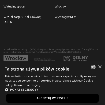
Wirtualny spacer
Wrocław
Wizualizacja 3D Sali Głównej
Wystawy w NFM
ORLEN
Narodowe Forum Muzyki (NFM) - instytucja kultury współprowadzona przez Gminę Wrocław,
Ministra Kultury i Dziedzictwa Narodowego oraz Województwo Dolnośląskie
×
Ta strona używa plików cookie
Rozwój działalności artystycznej i edukacyjnej NFM poprzez zakup sprzętu współfinansowany
przez:
This website uses cookies to improve user experience. By using our
POLISH
website you consent to all cookies in accordance with our Cookie
Policy.
Dowiedz się więcej
ENGLISH
POKAŻ SZCZEGÓŁY
© 2021 Narodowe Forum Muzyki
Design Ficturo
EN
AKCEPTUJ WSZYSTKIE