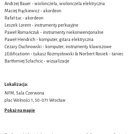
Andrzej Bauer
- wiolonczela, wiolonczela elektryczna
Maciej Frąckiewicz
- akordeon
Rafał Łuc
- akordeon
Leszek Lorent
- instrumenty perkusyjne
Paweł Romańczuk
- instrumenty niekonwencjonalne
Paweł Hendrich
- komputer, gitara elektryczna
Cezary Duchnowski
- komputer, instrumenty klawiszowe
2Edification
n - Łukasz Rozmysłowski & Norbert Rosiek - taniec
Bartłomiej Szlachcic
- wizualizacje
Lokalizacja:
NFM, Sala Czerwona
plac Wolności 1, 50-071 Wrocław
Pokaż na mapie