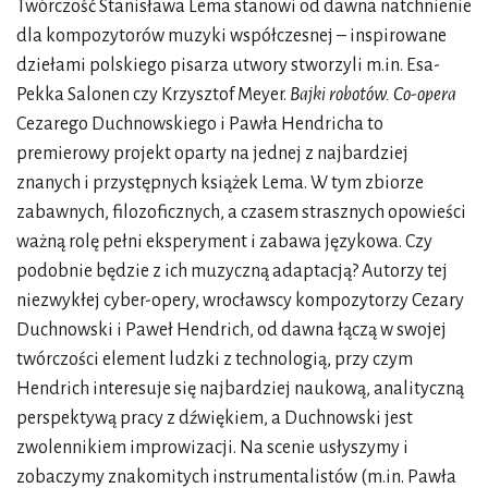
Twórczość Stanisława Lema stanowi od dawna natchnienie
dla kompozytorów muzyki współczesnej – inspirowane
dziełami polskiego pisarza utwory stworzyli m.in. Esa-
Pekka Salonen czy Krzysztof Meyer.
Bajki robotów. Co-opera
Cezarego Duchnowskiego i Pawła Hendricha to
premierowy projekt oparty na jednej z najbardziej
znanych i przystępnych książek Lema. W tym zbiorze
zabawnych, filozoficznych, a czasem strasznych opowieści
ważną rolę pełni eksperyment i zabawa językowa. Czy
podobnie będzie z ich muzyczną adaptacją? Autorzy tej
niezwykłej cyber-opery, wrocławscy kompozytorzy Cezary
Duchnowski i Paweł Hendrich, od dawna łączą w swojej
twórczości element ludzki z technologią, przy czym
Hendrich interesuje się najbardziej naukową, analityczną
perspektywą pracy z dźwiękiem, a Duchnowski jest
zwolennikiem improwizacji. Na scenie usłyszymy i
zobaczymy znakomitych instrumentalistów (m.in. Pawła