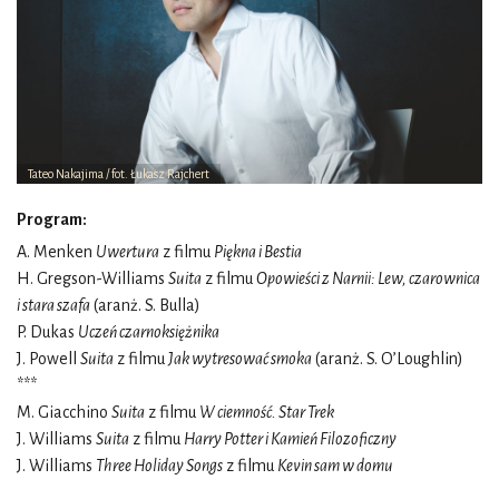
Tateo Nakajima / fot. Łukasz Rajchert
Program:
A. Menken
Uwertura
z filmu
Piękna i Bestia
H. Gregson-Williams
Suita
z filmu
Opowieści z Narnii: Lew, czarownica
i stara szafa
(aranż. S. Bulla)
P. Dukas
Uczeń czarnoksiężnika
J. Powell
Suita
z filmu
Jak wytresować smoka
(aranż. S. O’Loughlin)
***
M. Giacchino
Suita
z filmu
W ciemność. Star Trek
J. Williams
Suita
z filmu
Harry Potter i Kamień Filozoficzny
J. Williams
Three Holiday Songs
z filmu
Kevin sam w domu