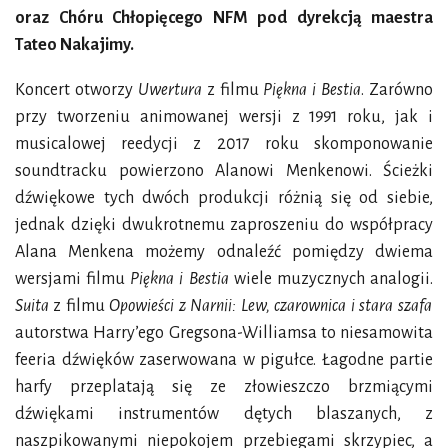
oraz Chóru Chłopięcego NFM pod dyrekcją maestra
Tateo Nakajimy.
Koncert otworzy
Uwertura
z filmu
Piękna i Bestia
. Zarówno
przy tworzeniu animowanej wersji z 1991 roku, jak i
musicalowej reedycji z 2017 roku skomponowanie
soundtracku powierzono Alanowi Menkenowi. Ścieżki
dźwiękowe tych dwóch produkcji różnią się od siebie,
jednak dzięki dwukrotnemu zaproszeniu do współpracy
Alana Menkena możemy odnaleźć pomiędzy dwiema
wersjami filmu
Piękna i Bestia
wiele muzycznych analogii.
Suita
z filmu
Opowieści z Narnii: Lew, czarownica i stara szafa
autorstwa Harry’ego Gregsona-Williamsa to niesamowita
feeria dźwięków zaserwowana w pigułce. Łagodne partie
harfy przeplatają się ze złowieszczo brzmiącymi
dźwiękami instrumentów dętych blaszanych, z
naszpikowanymi niepokojem przebiegami skrzypiec, a