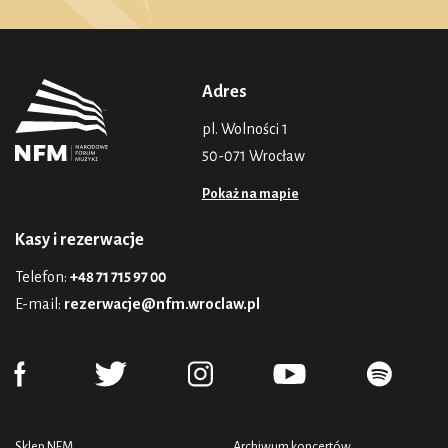
Adres
pl. Wolności 1
50-071 Wrocław
Pokaż na mapie
Kasy i rezerwacje
Telefon:
+48 71 715 97 00
E-mail:
rezerwacje@nfm.wroclaw.pl
Sklep NFM
Archiwum koncertów