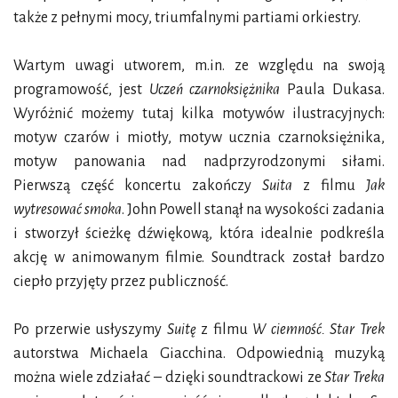
także z pełnymi mocy, triumfalnymi partiami orkiestry.
Wartym uwagi utworem, m.in. ze względu na swoją
programowość, jest
Uczeń czarnoksiężnika
Paula Dukasa.
Wyróżnić możemy tutaj kilka motywów ilustracyjnych:
motyw czarów i miotły, motyw ucznia czarnoksiężnika,
motyw panowania nad nadprzyrodzonymi siłami.
Pierwszą część koncertu zakończy
Suita
z filmu
Jak
wytresować smoka
. John Powell stanął na wysokości zadania
i stworzył ścieżkę dźwiękową, która idealnie podkreśla
akcję w animowanym filmie. Soundtrack został bardzo
ciepło przyjęty przez publiczność.
Po przerwie usłyszymy
Suitę
z filmu
W ciemność. Star Trek
autorstwa Michaela Giacchina. Odpowiednią muzyką
można wiele zdziałać – dzięki soundtrackowi ze
Star Treka