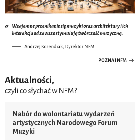
Wzajemne przenikanie się muzyki oraz architektury i ich
interakcja od zawsze stymulują twórczość muzyczną.
Andrzej Kosendiak, Dyrektor NFM
POZNAJ NFM
Aktualności,
czyli co słychać w NFM?
Nabór do wolontariatu wydarzeń
artystycznych Narodowego Forum
Muzyki