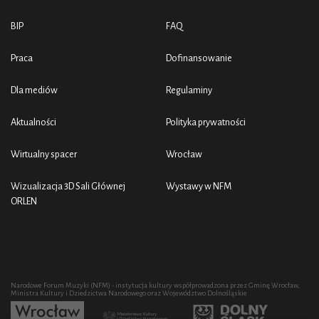
BIP
FAQ
Praca
Dofinansowanie
Dla mediów
Regulaminy
Aktualności
Polityka prywatności
Wirtualny spacer
Wrocław
Wizualizacja 3D Sali Głównej
Wystawy w NFM
ORLEN
Narodowe Forum Muzyki (NFM) - instytucja kultury współprowadzona przez Gminę Wrocław,
Ministra Kultury i Dziedzictwa Narodowego oraz Województwo Dolnośląskie