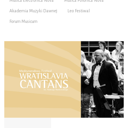
Musica Electronica Nova
Musica Polonica Nova
Akademia Muzyki Dawnej
Leo Festiwal
Forum Musicum