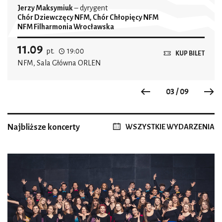
Jerzy Maksymiuk
– dyrygent
Chór Dziewczęcy NFM, Chór Chłopięcy NFM
NFM Filharmonia Wrocławska
11.09
pt.
19:00
KUP BILET
NFM, Sala Główna ORLEN
03 / 09
Previous
N
Najbliższe koncerty
WSZYSTKIE WYDARZENIA