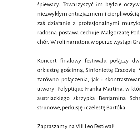
śpiewacy. Towarzyszyć im będzie oczywi
niezwykłym entuzjazmem i cierpliwością 
zaś działanie z profesjonalnymi muzyk
radosna postawa cechuje Małgorzatę Podz
chór. W roli narratora w operze wystąpi G
Koncert finałowy festiwalu połączy d
orkiestrę gościnną, Sinfoniettę Cracovię
zarówno połączenia, jak i skontrastowa
utwory: Polyptique Franka Martina, w kt
austriackiego skrzypka Benjamina Sc
strunowe, perkusję i czelestę Bartóka.
Zapraszamy na VIII Leo Festiwal!