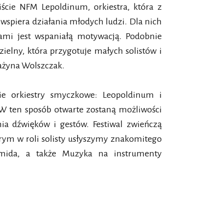
ście NFM Lepoldinum, orkiestra, która z
wspiera działania młodych ludzi. Dla nich
ami jest wspaniałą motywacją. Podobnie
ielny, która przygotuje małych solistów i
rażyna Wolszczak.
wie orkiestry smyczkowe: Leopoldinum i
. W ten sposób otwarte zostaną możliwości
nia dźwięków i gestów. Festiwal zwieńczą
órym w roli solisty usłyszymy znakomitego
hmida, a także Muzyka na instrumenty