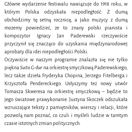
Główne wydarzenie festiwalu nawiązuje do 1918 roku, w
którym Polska odzyskała niepodległość. Z dumą
obchodzimy tę setną rocznicę, a jako muzycy z dumą
możemy powiedzieć, że to znany polski pianista i
kompozytor Ignacy Jan Paderewski rzeczywiście
przyczynił się znacząco do uzyskania międzynarodowej
aprobaty dla idei niepodległości Polski.
Oczywiście w naszym programie znalazła się nie tylko
piękna
Suita G-dur
na orkiestrę smyczkową Paderewskiego,
lecz także dzieła Fryderyka Chopina, Jerzego Fitelberga i
Krzysztofa Pendereckiego. Usłyszymy też nowy utwór
Tomasza Skweresa na orkiestrę smyczkową – będzie to
jego światowe prawykonanie. Justyna Skoczek odszukała
wzruszające teksty z pamiętników, wierszy i relacji, które
pozwolą nam poznać, co czuli i myśleli ludzie w tamtym
czasie istotnych zmian politycznych.