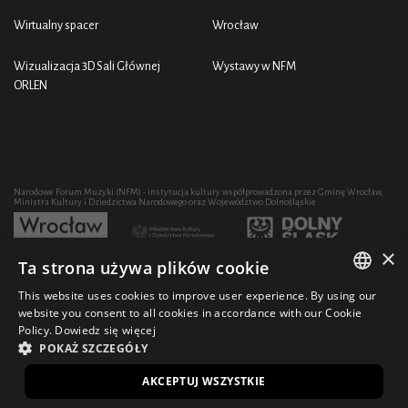
Wirtualny spacer
Wrocław
Wizualizacja 3D Sali Głównej
Wystawy w NFM
ORLEN
Narodowe Forum Muzyki (NFM) - instytucja kultury współprowadzona przez Gminę Wrocław,
Ministra Kultury i Dziedzictwa Narodowego oraz Województwo Dolnośląskie
×
Ta strona używa plików cookie
Rozwój działalności artystycznej i edukacyjnej NFM poprzez zakup sprzętu współfinansowany
przez:
This website uses cookies to improve user experience. By using our
POLISH
website you consent to all cookies in accordance with our Cookie
Policy.
Dowiedz się więcej
ENGLISH
POKAŻ SZCZEGÓŁY
© 2021 Narodowe Forum Muzyki
Design Ficturo
EN
AKCEPTUJ WSZYSTKIE