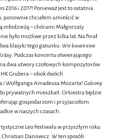
 2016 i 2017! Ponieważ jest to ostatnia
, ponownie chciałem umieścić w
ną młodzieżą – chórami Małgorzaty
ie było możliwe przez kilka lat. Na finał
wa klasyki tego gatunku:
Wir bauen eine
rásy. Podczas koncertu otwierającego
ona dwa utwory czołowych kompozytorów
o i HK Grubera – obok dwóch
a i Wolfganga Amadeusa Mozarta!
Gościmy
o prywatnych mieszkań. Orkiestra będzie
 oferując gospodarzom i przyjaciołom
zadkie w naszych czasach.
tystyczne Leo Festiwalu w przyszłym roku
 Christian Danowicz. W ten sposób