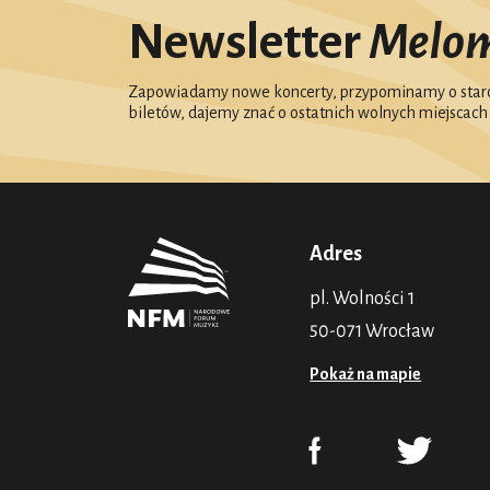
Newsletter
Melo
Zapowiadamy nowe koncerty, przypominamy o starc
biletów, dajemy znać o ostatnich wolnych miejscach
Adres
pl. Wolności 1
50-071 Wrocław
Pokaż na mapie