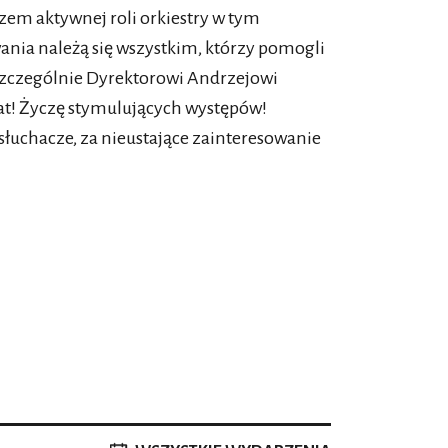
azem aktywnej roli orkiestry w tym
ia należą się wszystkim, którzy pomogli
 szczególnie Dyrektorowi Andrzejowi
lat! Życzę stymulujących występów!
łuchacze, za nieustające zainteresowanie