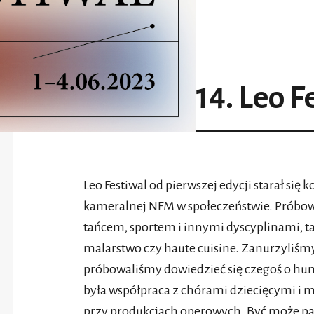
14. Leo F
Leo Festiwal od pierwszej edycji starał się
kameralnej NFM w społeczeństwie. Próbo
tańcem, sportem i innymi dyscyplinami, taki
malarstwo czy haute cuisine. Zanurzyliśmy
próbowaliśmy dowiedzieć się czegoś o h
była współpraca z chórami dziecięcymi i m
przy produkcjach operowych. Być może p