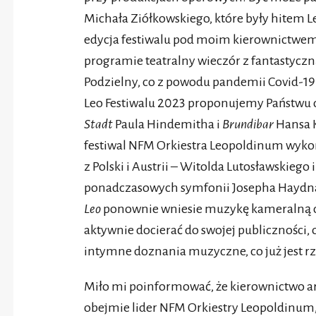
Michała Ziółkowskiego, które były hitem Leo
edycja festiwalu pod moim kierownictwem
programie teatralny wieczór z fantastycz
Podzielny, co z powodu pandemii Covid-19 n
Leo Festiwalu 2023 proponujemy Państwu d
Stadt
Paula Hindemitha i
Brundibar
Hansa K
festiwal NFM Orkiestra Leopoldinum wyk
z Polski i Austrii – Witolda Lutosławskieg
ponadczasowych symfonii Josepha Haydn
Leo
ponownie wniesie muzykę kameralną d
aktywnie docierać do swojej publiczności,
intymne doznania muzyczne, co już jest r
Miło mi poinformować, że kierownictwo ar
obejmie lider NFM Orkiestry Leopoldinum,