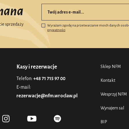
mana
ie sprzedaży
Wyrażam zgodę na przetwarzanie moich danych osob
prywatności
Kasy i rezerwacje
Sklep NFM
Telefon:
+48 71 715 97 00
Kontakt
E-mail:
Wesprzyj NFM
rezerwacje@nfm.wroclaw.pl
Wynajem sal
BIP