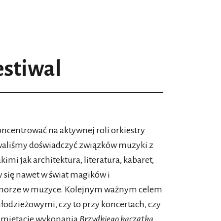
estiwal
 koncentrować na aktywnej roli orkiestry
waliśmy doświadczyć związków muzyki z
mi jak architektura, literatura, kabaret,
 się nawet w świat magików i
umorze w muzyce. Kolejnym ważnym celem
łodzieżowymi, czy to przy koncertach, czy
amiętacie wykonania
Brzydkiego kaczątka