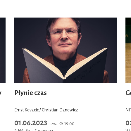
y
Płynie czas
G
Ernst Kovacic / Christian Danowicz
NF
01.06.2023
0
czw.
19:00
NFM, Sala Czerwona
Wr