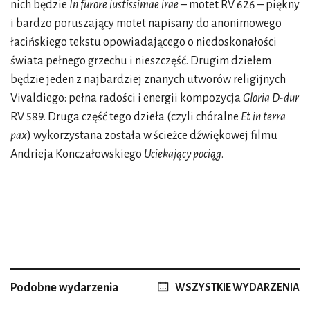
nich będzie
In furore iustissimae irae
– motet RV 626 – piękny
i bardzo poruszający motet napisany do anonimowego
łacińskiego tekstu opowiadającego o niedoskonałości
świata pełnego grzechu i nieszczęść. Drugim dziełem
będzie jeden z najbardziej znanych utworów religijnych
Vivaldiego: pełna radości i energii kompozycja
Gloria D-dur
RV 589. Druga część tego dzieła (czyli chóralne
Et in terra
pax
) wykorzystana została w ścieżce dźwiękowej filmu
Andrieja Konczałowskiego
Uciekający pociąg
.
Podobne wydarzenia
WSZYSTKIE WYDARZENIA