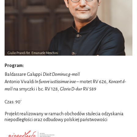
Giulio Prandi fot. Emanuele Meschini
Program:
Baldassare Galuppi
Dixit Dominus g-moll
Antonio Vivaldi
In furore iustissimae irae
– motet RV 626,
Koncert d-
moll
na smyczki i b.c. RV 128,
Gloria D-dur
RV 589
Czas: 90'
Projekt realizowany w ramach obchodów stulecia odzyskania
niepodległości oraz odbudowy polskiej państwowości