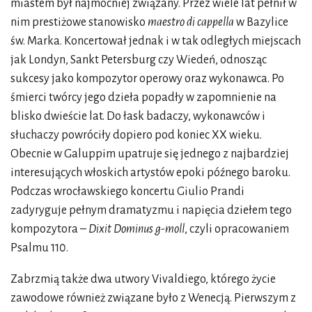
miastem był najmocniej związany. Przez wiele lat pełnił w
nim prestiżowe stanowisko
maestro di cappella
w Bazylice
św. Marka. Koncertował jednak i w tak odległych miejscach
jak Londyn, Sankt Petersburg czy Wiedeń, odnosząc
sukcesy jako kompozytor operowy oraz wykonawca. Po
śmierci twórcy jego dzieła popadły w zapomnienie na
blisko dwieście lat. Do łask badaczy, wykonawców i
słuchaczy powróciły dopiero pod koniec XX wieku.
Obecnie w Galuppim upatruje się jednego z najbardziej
interesujących włoskich artystów epoki późnego baroku.
Podczas wrocławskiego koncertu Giulio Prandi
zadyryguje pełnym dramatyzmu i napięcia dziełem tego
kompozytora –
Dixit Dominus g-moll
, czyli opracowaniem
Psalmu 110.
Zabrzmią także dwa utwory Vivaldiego, którego życie
zawodowe również związane było z Wenecją. Pierwszym z