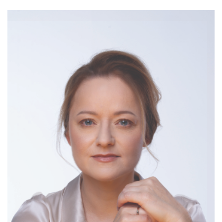
sentymentalną. Projekt ten Paul McCreesh wykonywał na
32. Wratislavii Cantans w 1997 roku. Wtedy go poznałem.
Bohater rekonstrukcji mszy koronacyjnej, Marino Grimani,
który w 1595 roku otrzymał godność doży, miał już swoje
lata, a mimo tego przyjął zaszczyt i wyzwania z nim
związane. Również sama Wenecja na przełomie XVI i XVII
wieku, wciąż wspaniała i bogata, była właściwie w okresie
schyłkowym, rozpoczętym przez zdobycie
Konstantynopola przez Turków Osmańskich. Podobnie jak
doża, Najjaśniejsza Republika przekroczyła smugę cienia.
Do nagrania sprzed ponad trzydziestu lat nawiąże z kolei
zespół Il Giardino Armonico podczas koncertu pod
tytułem
Sì dolce è’l tormento
. Giovanni Antonini bardzo lubi
podróże. Ale mowa tu także o pielgrzymce przez życie,
także „życie” festiwalu. McCreesh i Antonini to dwóch
byłych dyrektorów artystycznych Wratislavii, ja jestem