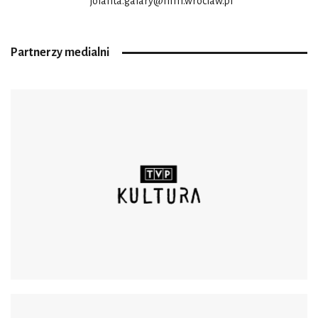
jolanta.galary@nfm.wroclaw.pl
Partnerzy medialni