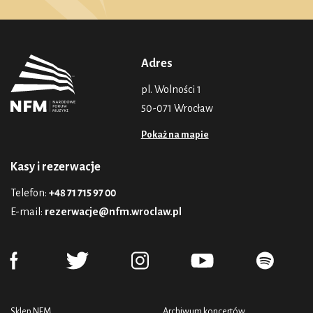
Adres
pl. Wolności 1
50-071 Wrocław
Pokaż na mapie
Kasy i rezerwacje
Telefon:
+48 71 715 97 00
E-mail:
rezerwacje@nfm.wroclaw.pl
Sklep NFM
Archiwum koncertów