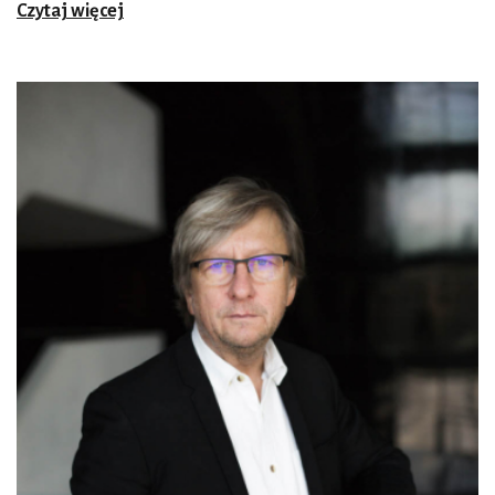
Czytaj więcej
każdego z nas można sobie wyobrazić więcej. Jedną z nich
jest perspektywa starości i przemijania. To zjawisko
dotyczy tak poszczególnych osób, jak i rozmaitych idei,
epok, projektów. Intuicyjnie odczuwam, że żyjemy właśnie
w czasach przełomu, że świat nie będzie już taki, jaki był.
Czy jesteśmy w stanie przekroczyć naszą linię ku
dojrzałości?
Osobnym tematem conradowskiej powieści
jest
współpraca. Młody kapitan dedykuje swoją opowieść
załodze, wobec której „do końca życia zachowa
niewygasłą wdzięczność”.
Muszę przyznać, że sam jestem właśnie w momencie
życiowych zmian, choć oczywiście festiwal nie opowiada o
mnie. Przeczuwam koniec pewnych rzeczy i początek
innych. Zauważmy, że dedykacja dla załogi jest