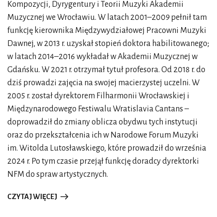
Kompozycji, Dyrygentury i Teorii Muzyki Akademii
jednoznacznych rozwiązań. Każdy musi sam zmierzyć z
Muzycznej we Wrocławiu. W latach 2001–2009 pełnił tam
przemianami, jakie następują w jego życiu. Bywa i tak, że
funkcję kierownika Międzywydziałowej Pracowni Muzyki
nie potrafimy się znaleźć w nowej rzeczywistości. Niektóre
Dawnej, w 2013 r. uzyskał stopień doktora habilitowanego;
osoby nigdy nie dorastają, inne walczą ze starością lub
w latach 2014–2016 wykładał w Akademii Muzycznej w
popadają w depresję – w trakcie ciszy morskiej pogrążają
Gdańsku. W 2021 r. otrzymał tytuł profesora.
Od 2018 r. do
się w rozpaczy. Zachęcam jednak, by zamiast biernie
dziś prowadzi zajęcia na swojej macierzystej uczelni. W
czekać na wiatr prowadzący nasz okręt do szczęśliwej
2005 r. został dyrektorem Filharmonii Wrocławskiej i
przystani, stawiać pytania i działać…
Międzynarodowego Festiwalu Wratislavia Cantans –
Przejdźmy w takim razie do bohaterów 61. MFWC.
doprowadził do zmiany oblicza obydwu tych instytucji
Pełnym splendoru muzycznym obrazem będzie
oraz do przekształcenia ich w Narodowe Forum Muzyki
wykonanie koncertowej wersji jednego z
im. Witolda Lutosławskiego, które prowadził do września
najważniejszych projektów Paula McCreesha:
Koronacji
2024 r. Po tym czasie przejął funkcję doradcy dyrektorki
weneckiej 1595
. Także inny artysta przypomni podczas
NFM do spraw artystycznych.
festiwalu swoje dawne, legendarne nagranie.
CZYTAJ WIĘCEJ
Koronacja wenecka
jest w pewnym sensie podróżą