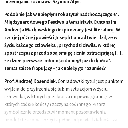
przemijaniu rozmawia Szymon Atys.
Podobnie jak w ubiegłym roku tytuł nadchodzącego 61.
Międzynarodowego Festiwalu Wratislavia Cantans im.
Andrzeja Markowskiego inspirowany jest literaturą. W
swojej późnej powieści Joseph Conrad twierdził, że w
życiu każdego człowieka „przychodzi chwila, w której
spostrzegasz przed sobą smugę cienia ostrzegającą […],
że dzień pierwszej młodości dobiegł już do końca”.
Temat zaiste frapujący – jak należy go rozumieć?
Prof. Andrzej Kosendiak:
Conradowski tytuł jest punktem
wyjścia do przyjrzenia się takim sytuacjom w życiu
człowieka, w których przekracza on pewną granicę, w
których coś się kończy i zaczyna coś innego. Pisarz
symbolicznie przedstawił moment pozostawienia
młodości za sobą i wzięcia pełnej odpowiedzialności za
życie swoje i innych. Myślę, że takich smug na drodze