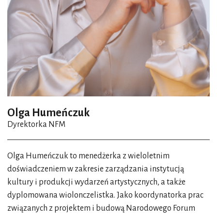
obecnym. Z pewnością obaj czują wdzięczność, która
pojawia się w momencie spełnienia. Na pokładzie Otago –
żaglowca dowodzonego przez Conrada – gra toczyła się
pomiędzy ludźmi i siłami przyrody, a tutaj swoistym
antagonistą są „siły sztuki”.
Nad Morze Śródziemne zaprowadzą nas też dwie opery
w wykonaniu koncertowym. Mowa o
Samsonie i Dalili
Camille’a Saint-Seänsa oraz
Dydonie i Eneaszu
Henry’ego
Olga Humeńczuk
Purcella. Dostrzegamy w ich tytułach pewną symetrię.
Dyrektorka NFM
Czy łączy je coś jeszcze?
O proszę, nie pomyślałem, że i te opery rozgrywają się nad
Olga Humeńczuk to menedżerka z wieloletnim
morzem! Nie są to jednak opery marynistyczne [śmiech].
doświadczeniem w zakresie zarządzania instytucją
Obie opowieści wyrosły w kulturze śródziemnomorskiej.
kultury i produkcji wydarzeń artystycznych, a także
Ich fabuła toczy się właśnie wokół motywu
dyplomowana wiolonczelistka. Jako koordynatorka prac
odpowiedzialności za siebie i naród. Weźmy historię
związanych z projektem i budową Narodowego Forum
Samsona, czyli dzieło Saint-Saënsa, które poprowadzi