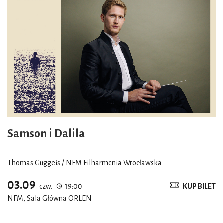
jest dla mnie osobiście niezwykle poruszająca. Dziwna
historia wiąże się z Ars Cantus – ten znakomity wrocławski
zespół nigdy nie miał koncertu w głównym nurcie
Wratislavii Cantans, a jedynie podczas wydarzenia
towarzyszącego! Jego członkowie bardzo wnikliwie i
konsekwentnie badają twórczość kompozytorów Śląska, a
także ogólnie rozumianej epoki średniowiecza.
Podczas tegorocznej Wratislavii wystąpi również NFM
Orkiestra Leopoldinum. U boku jej dyrektora
Samson i Dalila
artystycznego Alexandra Sitkovetsky’ego zobaczymy
pewnego cenionego przez wrocławską publiczność
Thomas Guggeis / NFM Filharmonia Wrocławska
skrzypka, obaj artyści pojawią się też w koncertach
kameralnych.
03.09
czw.
19:00
KUP BILET
NFM, Sala Główna ORLEN
Tajemniczy skrzypek to oczywiście Bartłomiej Nizioł. Wraz
z Sitkovetskym stanowią parę absolutnych wirtuozów o