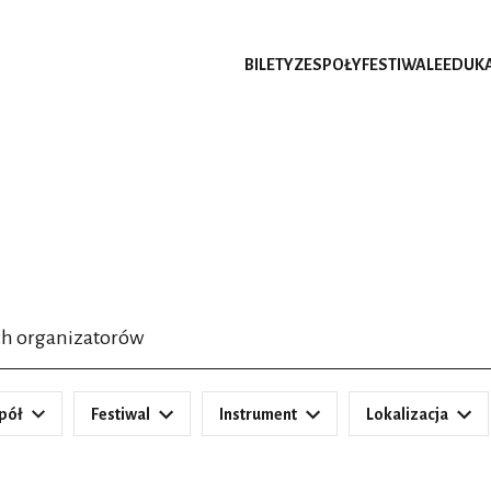
BILETY
ZESPOŁY
FESTIWALE
EDUK
ch organizatorów
pół
Festiwal
Instrument
Lokalizacja