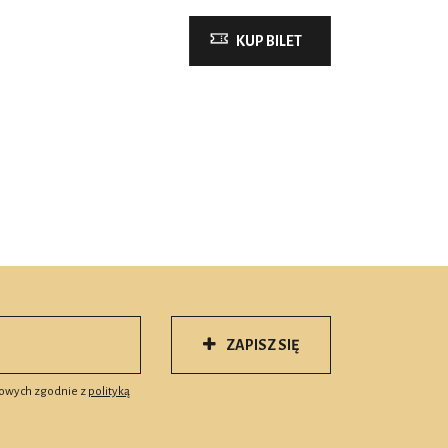
KUP BILET
ZAPISZ SIĘ
owych zgodnie z
polityką