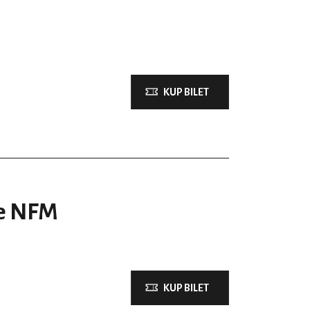
KUP BILET
e NFM
KUP BILET