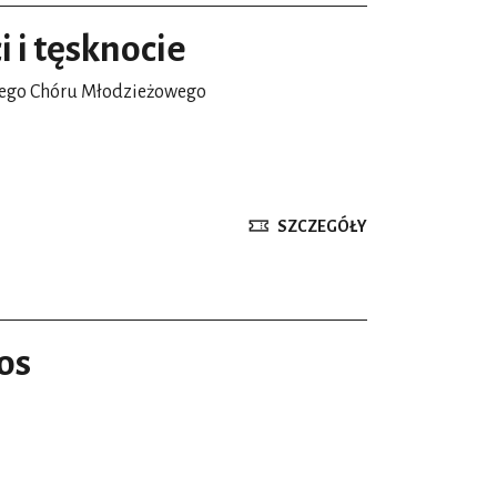
i i tęsknocie
wego Chóru Młodzieżowego
SZCZEGÓŁY
sos