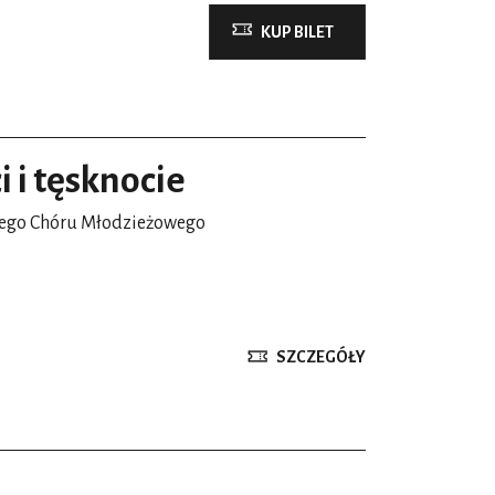
KUP BILET
i i tęsknocie
wego Chóru Młodzieżowego
SZCZEGÓŁY