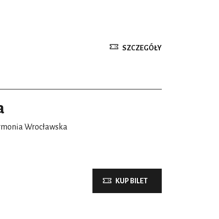
SZCZEGÓŁY
a
armonia Wrocławska
KUP BILET