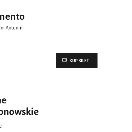
ormento
nni Antonini
KUP BILET
ne
donowskie
ci