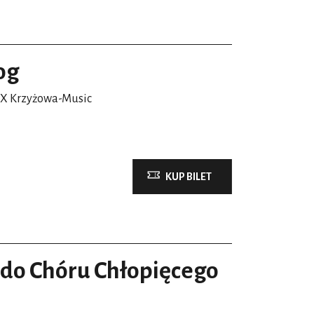
og
 X Krzyżowa-Music
KUP BILET
 do Chóru Chłopięcego