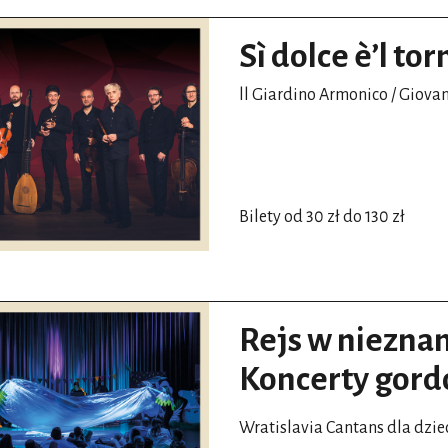
Sì dolce è’l t
ll Giardino Armonico / Giova
Bilety od 30 zł do 130 zł
Rejs w niezna
Koncerty gor
Wratislavia Cantans dla dzie