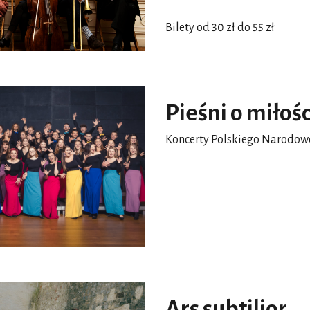
Bilety od 30 zł do 55 zł
Pieśni o miłośc
Koncerty Polskiego Narodo
Ars subtilior